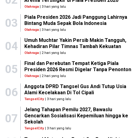
Arema Tersingkir di Piala Presiden 2026
Olahraga
| 3 hari yang lalu
Piala Presiden 2026 Jadi Panggung Lahirnya
03
Bintang Muda Sepak Bola Indonesia
Olahraga
| 3 hari yang lalu
Umuh Muchtar Yakin Persib Makin Tangguh,
04
Kehadiran Pilar Timnas Tambah Kekuatan
Olahraga
| 2 hari yang lalu
Final dan Perebutan Tempat Ketiga Piala
05
Presiden 2026 Resmi Digelar Tanpa Penonton
Olahraga
| 2 hari yang lalu
Anggota DPRD Tangsel Gus Andi Tutup Usia
06
Alami Kecelakaan Di Tol Cipali
TangselCity
| 3 hari yang lalu
Jelang Tahapan Pemilu 2027, Bawaslu
07
Gencarkan Sosialisasi Kepemiluan hingga ke
Sekolah
TangselCity
| 3 hari yang lalu