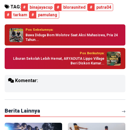
TAG:
#
binajayacup
#
bloraunited
#
putra04
#
tarkam
#
pamulang
Pos Sebelumnya:
Bawa Diduga Bom Molotov Saat Aksi Mahasiswa, Pria 24
Tahun...
Pos Berikutnya:
Liburan Sekolah Lebih Hemat, ARYADUTA Lippo Village
Beri Diskon Kamar...
Komentar:
Berita Lainnya