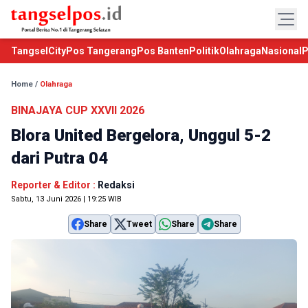
TangselCity
Pos Tangerang
Pos Banten
Politik
Olahraga
Nasional
P
Home
/
Olahraga
BINAJAYA CUP XXVII 2026
Blora United Bergelora, Unggul 5-2
dari Putra 04
Reporter & Editor :
Redaksi
Sabtu, 13 Juni 2026 | 19:25 WIB
Share
Tweet
Share
Share