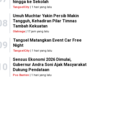
hingga ke Sekolah
TangselCity
| 1 hari yang lalu
Umuh Muchtar Yakin Persib Makin
08
Tangguh, Kehadiran Pilar Timnas
Tambah Kekuatan
Olahraga
| 17 jam yang lalu
Tangsel Matangkan Event Car Free
09
Night
TangselCity
| 1 hari yang lalu
Sensus Ekonomi 2026 Dimulai,
10
Gubernur Andra Soni Ajak Masyarakat
Dukung Pendataan
Pos Banten
| 1 hari yang lalu