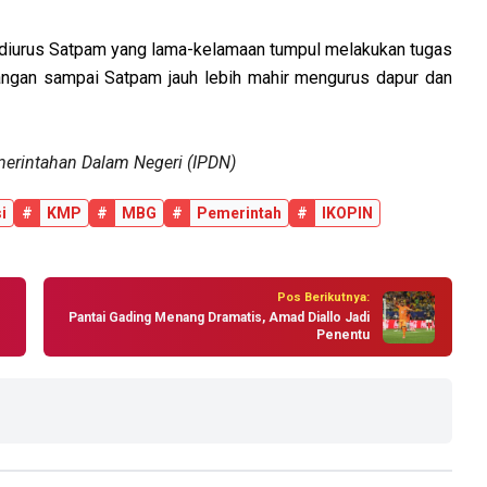
n diurus Satpam yang lama-kelamaan tumpul melakukan tugas
angan sampai Satpam jauh lebih mahir mengurus dapur dan
merintahan Dalam Negeri (IPDN)
i
#
KMP
#
MBG
#
Pemerintah
#
IKOPIN
Pos Berikutnya:
Pantai Gading Menang Dramatis, Amad Diallo Jadi
Penentu