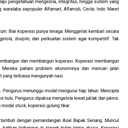
tapi pengetahuan mengelola, integritas, hingga sistem yang
aralaba sepopuler Alfamart, Alfamidi, Circle, Indo Maret
um. Biar koperasi punya tenaga. Menggeliat kembali secara
ola, disiplin, dan perkuatan sistem agar kompetitif. Tak
 membangun dan membangun koperasi. Koperasi membangun
. Mereka paham problem ekonominya dan mencari jalan
yat yang terbiasa mengunyah nasi.
as. Pengurus menunggu modal mengucur tiap tahun. Mencipta
 hulu. Pengurus dipaksa mengelola lewat juklak dan juknis.
u modal
stuck
, koperasi gulung tikar.
rasi tumbuh dengan pemandangan Asal Bapak Senang. Muncul
jal, bahkan terbangun di tengah hutan tanpa akses. Koperasi