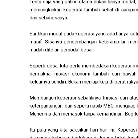
Tentu saja yang paling utama bukan hanya modal, 
memungkinkan koperasi tumbuh sehat di samping w
dan sebangsanya.
Suntikan modal pada koperasi yang ada hanya setr
masif. Sisanya pengembangan keterampilan mengel
mudah ditelan pemodal besar.
Seperti desa, kita perlu membedakan koperasi
bermakna inisiasi ekonomi tumbuh dari bawah
keluarnya sendiri. Bukan menjaja keju di perut rak
Membangun koperasi sebaliknya. Inisiasi dari at
ketergantungan, dan seperti nasib MBG, menguap ke
Menerima dan memasok tanpa kemandirian. Begit
Itu pula yang kita saksikan hari-hari ini. Kope
di pinggir kuburan, berlokasi di lereng bukit ter