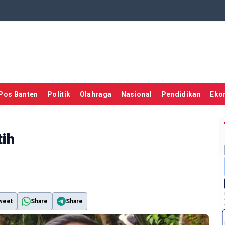
Pos Banten
Politik
Olahraga
Nasional
Pendidikan
Eko
ih
weet
Share
Share