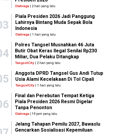
Olahraga
| 2 hari yang lalu
Piala Presiden 2026 Jadi Panggung
03
Lahirnya Bintang Muda Sepak Bola
Indonesia
Olahraga
| 1 hari yang lalu
Polres Tangsel Musnahkan 46 Juta
04
Butir Obat Keras Ilegal Senilai Rp230
Miliar, Dua Pelaku Ditangkap
TangselCity
| 2 hari yang lalu
Anggota DPRD Tangsel Gus Andi Tutup
05
Usia Alami Kecelakaan Di Tol Cipali
TangselCity
| 1 hari yang lalu
Final dan Perebutan Tempat Ketiga
06
Piala Presiden 2026 Resmi Digelar
Tanpa Penonton
Olahraga
| 19 jam yang lalu
Jelang Tahapan Pemilu 2027, Bawaslu
07
Gencarkan Sosialisasi Kepemiluan