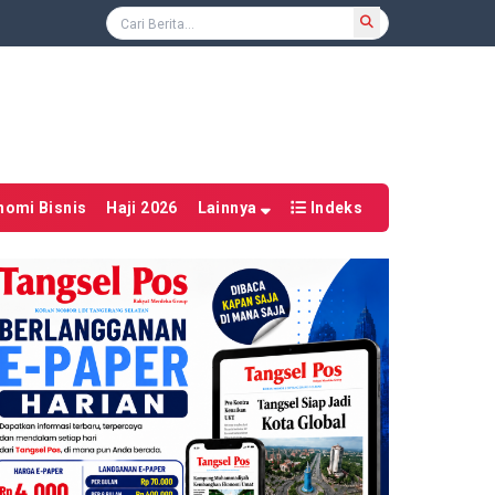
nomi Bisnis
Haji 2026
Lainnya
Indeks