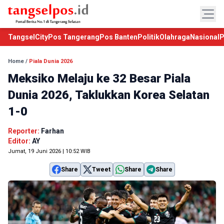
TangselCity
Pos Tangerang
Pos Banten
Politik
Olahraga
Nasional
P
Home
/
Piala Dunia 2026
Meksiko Melaju ke 32 Besar Piala
Dunia 2026, Taklukkan Korea Selatan
1-0
Reporter:
Farhan
Editor:
AY
Jumat, 19 Juni 2026 | 10:52 WIB
Share
Tweet
Share
Share