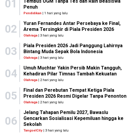
01
Tembus UGM Tanpa Tes dan Raih Beasiswa
Penuh
Pendidikan
| 1 hari yang lalu
Yuran Fernandes Antar Persebaya ke Final,
02
Arema Tersingkir di Piala Presiden 2026
Olahraga
| 3 hari yang lalu
Piala Presiden 2026 Jadi Panggung Lahirnya
03
Bintang Muda Sepak Bola Indonesia
Olahraga
| 3 hari yang lalu
Umuh Muchtar Yakin Persib Makin Tangguh,
04
Kehadiran Pilar Timnas Tambah Kekuatan
Olahraga
| 2 hari yang lalu
Final dan Perebutan Tempat Ketiga Piala
05
Presiden 2026 Resmi Digelar Tanpa Penonton
Olahraga
| 2 hari yang lalu
Jelang Tahapan Pemilu 2027, Bawaslu
06
Gencarkan Sosialisasi Kepemiluan hingga ke
Sekolah
TangselCity
| 3 hari yang lalu