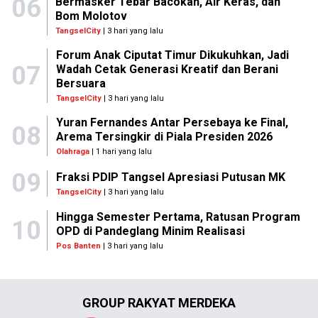
06
Bermasker Tebar Bacokan, Air Keras, dan
Bom Molotov
TangselCity
| 3 hari yang lalu
Forum Anak Ciputat Timur Dikukuhkan, Jadi
07
Wadah Cetak Generasi Kreatif dan Berani
Bersuara
TangselCity
| 3 hari yang lalu
Yuran Fernandes Antar Persebaya ke Final,
08
Arema Tersingkir di Piala Presiden 2026
Olahraga
| 1 hari yang lalu
09
Fraksi PDIP Tangsel Apresiasi Putusan MK
TangselCity
| 3 hari yang lalu
Hingga Semester Pertama, Ratusan Program
10
OPD di Pandeglang Minim Realisasi
Pos Banten
| 3 hari yang lalu
GROUP RAKYAT MERDEKA