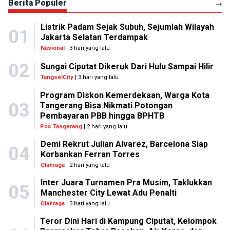
Berita Populer
Listrik Padam Sejak Subuh, Sejumlah Wilayah
01
Jakarta Selatan Terdampak
Nasional
| 3 hari yang lalu
02
Sungai Ciputat Dikeruk Dari Hulu Sampai Hilir
TangselCity
| 3 hari yang lalu
Program Diskon Kemerdekaan, Warga Kota
03
Tangerang Bisa Nikmati Potongan
Pembayaran PBB hingga BPHTB
Pos Tangerang
| 2 hari yang lalu
Demi Rekrut Julian Alvarez, Barcelona Siap
04
Korbankan Ferran Torres
Olahraga
| 2 hari yang lalu
Inter Juara Turnamen Pra Musim, Taklukkan
05
Manchester City Lewat Adu Penalti
Olahraga
| 3 hari yang lalu
Teror Dini Hari di Kampung Ciputat, Kelompok