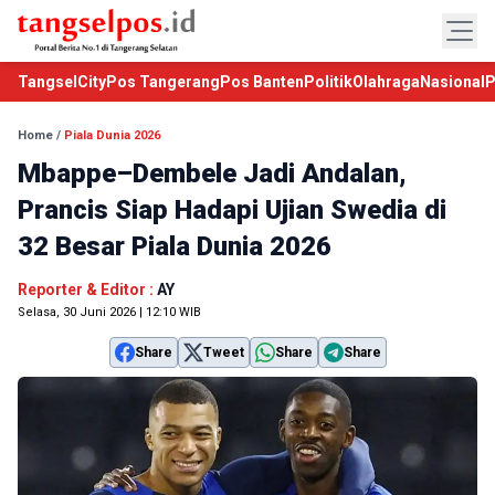
TangselCity
Pos Tangerang
Pos Banten
Politik
Olahraga
Nasional
P
Home
/
Piala Dunia 2026
Mbappe–Dembele Jadi Andalan,
Prancis Siap Hadapi Ujian Swedia di
32 Besar Piala Dunia 2026
Reporter & Editor :
AY
Selasa, 30 Juni 2026 | 12:10 WIB
Share
Tweet
Share
Share