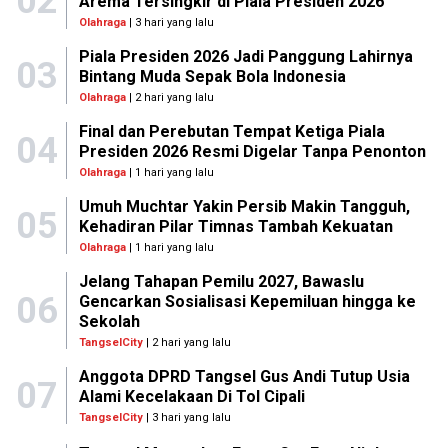
02
Arema Tersingkir di Piala Presiden 2026
Olahraga
| 3 hari yang lalu
Piala Presiden 2026 Jadi Panggung Lahirnya
03
Bintang Muda Sepak Bola Indonesia
Olahraga
| 2 hari yang lalu
Final dan Perebutan Tempat Ketiga Piala
04
Presiden 2026 Resmi Digelar Tanpa Penonton
Olahraga
| 1 hari yang lalu
Umuh Muchtar Yakin Persib Makin Tangguh,
05
Kehadiran Pilar Timnas Tambah Kekuatan
Olahraga
| 1 hari yang lalu
Jelang Tahapan Pemilu 2027, Bawaslu
06
Gencarkan Sosialisasi Kepemiluan hingga ke
Sekolah
TangselCity
| 2 hari yang lalu
Anggota DPRD Tangsel Gus Andi Tutup Usia
07
Alami Kecelakaan Di Tol Cipali
TangselCity
| 3 hari yang lalu