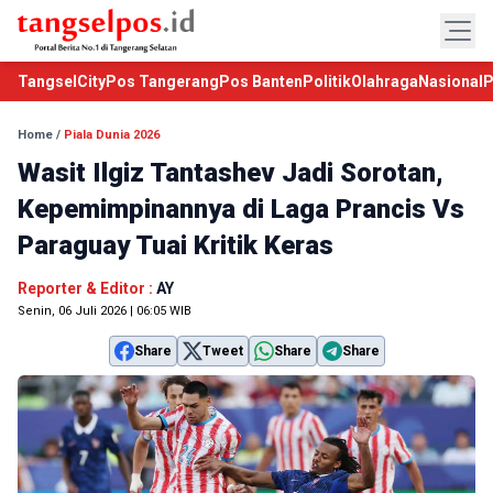
TangselCity
Pos Tangerang
Pos Banten
Politik
Olahraga
Nasional
P
Home
/
Piala Dunia 2026
Wasit Ilgiz Tantashev Jadi Sorotan,
Kepemimpinannya di Laga Prancis Vs
Paraguay Tuai Kritik Keras
Reporter & Editor :
AY
Senin, 06 Juli 2026 | 06:05 WIB
Share
Tweet
Share
Share