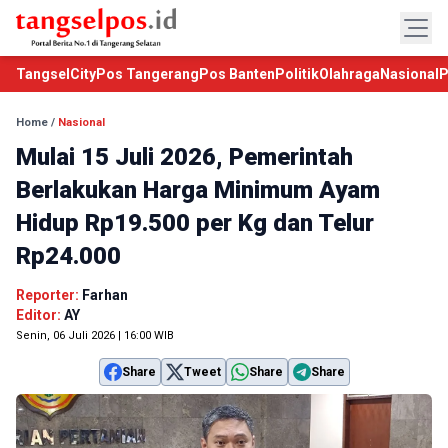
TangselCity
Pos Tangerang
Pos Banten
Politik
Olahraga
Nasional
P
Home
/
Nasional
Mulai 15 Juli 2026, Pemerintah
Berlakukan Harga Minimum Ayam
Hidup Rp19.500 per Kg dan Telur
Rp24.000
Reporter:
Farhan
Editor:
AY
Senin, 06 Juli 2026 | 16:00 WIB
Share
Tweet
Share
Share