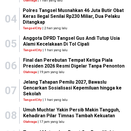
Olahraga
| 1 hari yang lalu
Polres Tangsel Musnahkan 46 Juta Butir Obat
04
Keras Ilegal Senilai Rp230 Miliar, Dua Pelaku
Ditangkap
TangselCity
| 2 hari yang lalu
Anggota DPRD Tangsel Gus Andi Tutup Usia
05
Alami Kecelakaan Di Tol Cipali
TangselCity
| 1 hari yang lalu
Final dan Perebutan Tempat Ketiga Piala
06
Presiden 2026 Resmi Digelar Tanpa Penonton
Olahraga
| 19 jam yang lalu
Jelang Tahapan Pemilu 2027, Bawaslu
07
Gencarkan Sosialisasi Kepemiluan hingga ke
Sekolah
TangselCity
| 1 hari yang lalu
Umuh Muchtar Yakin Persib Makin Tangguh,
08
Kehadiran Pilar Timnas Tambah Kekuatan
Olahraga
| 17 jam yang lalu