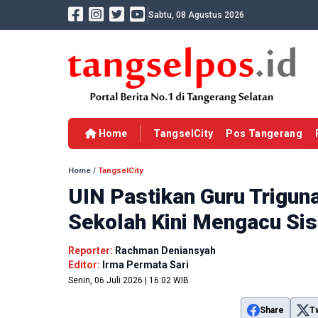
Sabtu, 08 Agustus 2026
Home
TangselCity
Pos Tangerang
Home
/
TangselCity
UIN Pastikan Guru Trigun
Sekolah Kini Mengacu Si
Reporter:
Rachman Deniansyah
Editor:
Irma Permata Sari
Senin, 06 Juli 2026 | 16:02 WIB
Share
T