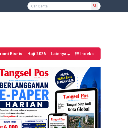
nomi Bisnis
Haji 2026
Lainnya
Indeks