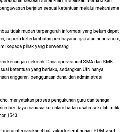
perasional sekolah sehari-hari, melainkan memastikan
ta pengawasan berjalan sesuai ketentuan melalui mekanisme
mbau tidak mudah terpengaruh informasi yang belum dapat
an, seperti keterlambatan pembayaran gaji atau honorarium,
esmi kepada pihak yang berwenang.
laan keuangan sekolah. Dana operasional SMA dan SMK
esuai ketentuan yang berlaku, sedangkan UIN hanya
aan anggaran, penggunaan dana, dan administrasi
idho, menyatakan proses pengukuhan guru dan tenaga
i sumber daya manusia ke dalam badan usaha sekolah milik
mor 1543.
 mengintegrasikan 4 hal, yakni kelembagaan, SDM, aset,