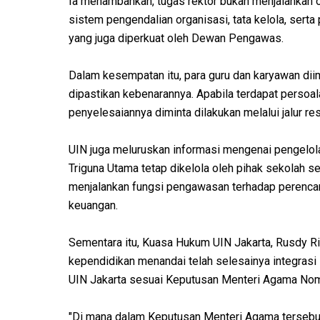
Ia menambahkan, tugas rektor bukan menjalankan o
sistem pengendalian organisasi, tata kelola, ser
yang juga diperkuat oleh Dewan Pengawas.
Dalam kesempatan itu, para guru dan karyawan dii
dipastikan kebenarannya. Apabila terdapat persoal
penyelesaiannya diminta dilakukan melalui jalur r
UIN juga meluruskan informasi mengenai pengelo
Triguna Utama tetap dikelola oleh pihak sekolah s
menjalankan fungsi pengawasan terhadap perencan
keuangan.
Sementara itu, Kuasa Hukum UIN Jakarta, Rusdy R
kependidikan menandai telah selesainya integras
UIN Jakarta sesuai Keputusan Menteri Agama No
"Di mana dalam Keputusan Menteri Agama tersebut