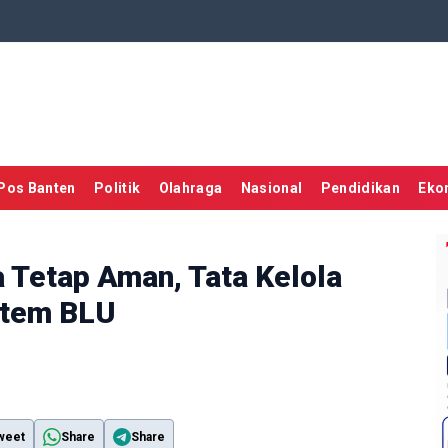
Pos Banten
Politik
Olahraga
Nasional
Pendidikan
Eko
a Tetap Aman, Tata Kelola
stem BLU
weet
Share
Share