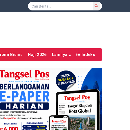
nomi Bisnis
Haji 2026
Lainnya
Indeks