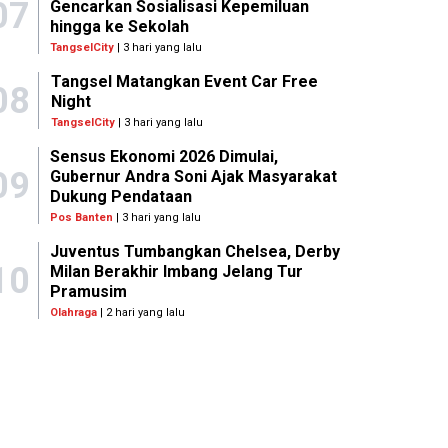
07
Gencarkan Sosialisasi Kepemiluan
hingga ke Sekolah
TangselCity
| 3 hari yang lalu
Tangsel Matangkan Event Car Free
08
Night
TangselCity
| 3 hari yang lalu
Sensus Ekonomi 2026 Dimulai,
09
Gubernur Andra Soni Ajak Masyarakat
Dukung Pendataan
Pos Banten
| 3 hari yang lalu
Juventus Tumbangkan Chelsea, Derby
10
Milan Berakhir Imbang Jelang Tur
Pramusim
Olahraga
| 2 hari yang lalu