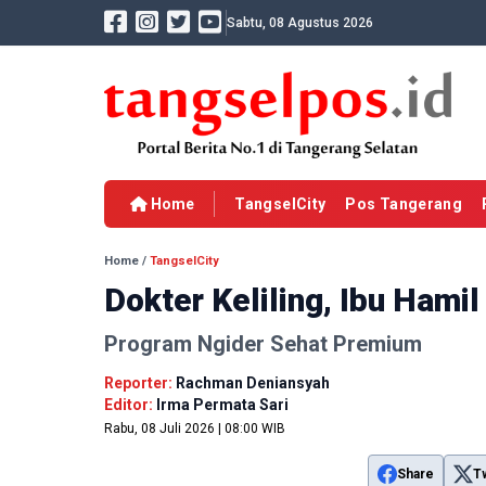
Sabtu, 08 Agustus 2026
Home
TangselCity
Pos Tangerang
Home
/
TangselCity
Dokter Keliling, Ibu Hami
Program Ngider Sehat Premium
Reporter:
Rachman Deniansyah
Editor:
Irma Permata Sari
Rabu, 08 Juli 2026 | 08:00 WIB
Share
T