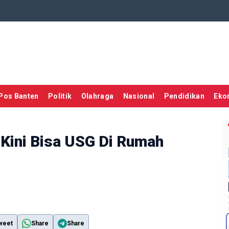
Pos Banten
Politik
Olahraga
Nasional
Pendidikan
Eko
l Kini Bisa USG Di Rumah
weet
Share
Share