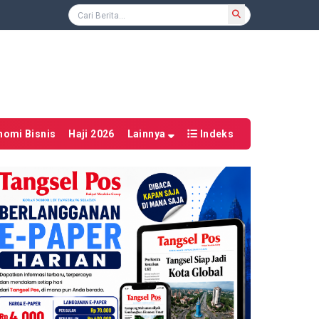
nomi Bisnis
Haji 2026
Lainnya
Indeks