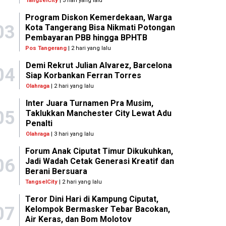
TangselCity
| 3 hari yang lalu
Program Diskon Kemerdekaan, Warga
03
Kota Tangerang Bisa Nikmati Potongan
Pembayaran PBB hingga BPHTB
Pos Tangerang
| 2 hari yang lalu
Demi Rekrut Julian Alvarez, Barcelona
04
Siap Korbankan Ferran Torres
Olahraga
| 2 hari yang lalu
Inter Juara Turnamen Pra Musim,
05
Taklukkan Manchester City Lewat Adu
Penalti
Olahraga
| 3 hari yang lalu
Forum Anak Ciputat Timur Dikukuhkan,
06
Jadi Wadah Cetak Generasi Kreatif dan
Berani Bersuara
TangselCity
| 2 hari yang lalu
Teror Dini Hari di Kampung Ciputat,
07
Kelompok Bermasker Tebar Bacokan,
Air Keras, dan Bom Molotov