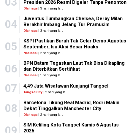
03
Presiden 2026 Resmi Digelar Tanpa Penonton
Olahraga
| 3 hari yang lalu
Juventus Tumbangkan Chelsea, Derby Milan
04
Berakhir Imbang Jelang Tur Pramusim
Olahraga
| 3 hari yang lalu
KSPI Pastikan Buruh Tak Gelar Demo Agustus-
05
September, Isu Aksi Besar Hoaks
Nasional
| 2 hari yang lalu
BPN Batam Tegaskan Laut Tak Bisa Dikapling
06
dan Diterbitkan Sertifikat
Nasional
| 1 hari yang lalu
07
4,49 Juta Wisatawan Kunjungi Tangsel
TangselCity
| 2 hari yang lalu
Barcelona Tikung Real Madrid, Rodri Makin
08
Dekat Tinggalkan Manchester City
Olahraga
| 2 hari yang lalu
SIM Keliling Kota Tangsel Kamis 6 Agustus
09
2026