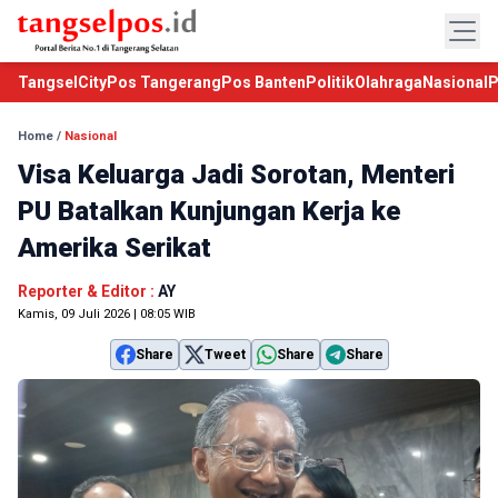
TangselCity
Pos Tangerang
Pos Banten
Politik
Olahraga
Nasional
P
Home
/
Nasional
Visa Keluarga Jadi Sorotan, Menteri
PU Batalkan Kunjungan Kerja ke
Amerika Serikat
Reporter & Editor :
AY
Kamis, 09 Juli 2026 | 08:05 WIB
Share
Tweet
Share
Share