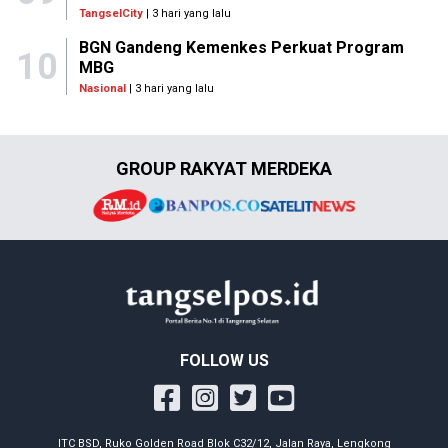
TangselCity
| 3 hari yang lalu
BGN Gandeng Kemenkes Perkuat Program
10
MBG
Nasional
| 3 hari yang lalu
GROUP RAKYAT MERDEKA
FOLLOW US
ITC BSD, Ruko Golden Road Blok C32/12, Jalan Raya, Lengkong