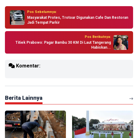
Pos Sebelumnya:
Masyarakat Protes, Trotoar Digunakan Cafe Dan Restoran
Jadi Tempat Parkir
Pos Berikutnya:
Titiek Prabowo: Pagar Bambu 30 KM Di Laut Tangerang
Habiskan...
Komentar:
Berita Lainnya