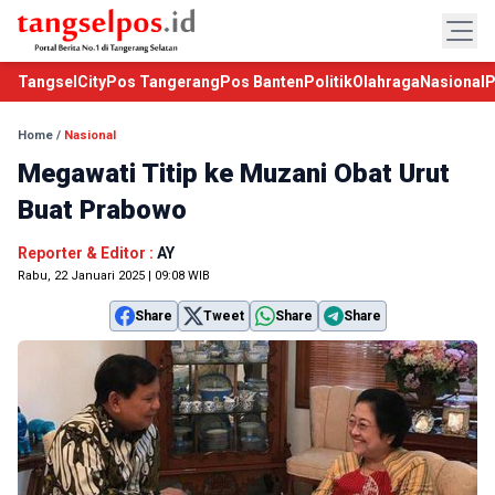
TangselCity
Pos Tangerang
Pos Banten
Politik
Olahraga
Nasional
P
Home
/
Nasional
Megawati Titip ke Muzani Obat Urut
Buat Prabowo
Reporter & Editor :
AY
Rabu, 22 Januari 2025 | 09:08 WIB
Share
Tweet
Share
Share