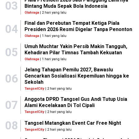
03
Bintang Muda Sepak Bola Indonesia
Olahraga
| 2 hari yang lalu
Final dan Perebutan Tempat Ketiga Piala
04
Presiden 2026 Resmi Digelar Tanpa Penonton
Olahraga
| 1 hari yang lalu
Umuh Muchtar Yakin Persib Makin Tangguh,
05
Kehadiran Pilar Timnas Tambah Kekuatan
Olahraga
| 1 hari yang lalu
Jelang Tahapan Pemilu 2027, Bawaslu
06
Gencarkan Sosialisasi Kepemiluan hingga ke
Sekolah
TangselCity
| 2 hari yang lalu
Anggota DPRD Tangsel Gus Andi Tutup Usia
07
Alami Kecelakaan Di Tol Cipali
TangselCity
| 2 hari yang lalu
08
Tangsel Matangkan Event Car Free Night
TangselCity
| 2 hari yang lalu