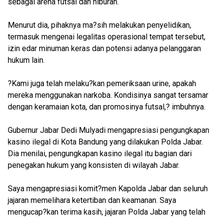
sebagai arena futsal dan hiburan.
Menurut dia, pihaknya ma?sih melakukan penyelidikan,
termasuk mengenai legalitas operasional tempat tersebut,
izin edar minuman keras dan potensi adanya pelanggaran
hukum lain.
?Kami juga telah melaku?kan pemeriksaan urine, apakah
mereka menggunakan narkoba. Kondisinya sangat tersamar
dengan keramaian kota, dan promosinya futsal,? imbuhnya.
Gubernur Jabar Dedi Mulyadi mengapresiasi pengungkapan
kasino ilegal di Kota Bandung yang dilakukan Polda Jabar.
Dia menilai, pengungkapan kasino ilegal itu bagian dari
penegakan hukum yang konsisten di wilayah Jabar.
Saya mengapresiasi komit?men Kapolda Jabar dan seluruh
jajaran memelihara ketertiban dan keamanan. Saya
mengucap?kan terima kasih, jajaran Polda Jabar yang telah