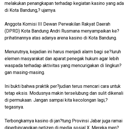
melakukan penangkapan terhadap kegiatan kasino yang ada
di Kota Bandung,? ujarnya.
Anggota Komisi III Dewan Perwakilan Rakyat Daerah
(DPRD) Kota Bandung Andri Rusmana menyampaikan ke?
prihatinannya atas adanya arena kasino di Kota Bandung.
Menurutnya, kejadian ini harus menjadi alarm bagi se?luruh
elemen masyarakat dan aparat penegak hukum agar lebih
waspada terhadap aktivitas yang mencurigakan di lingkun?
gan masing-masing.
Ini bukti bahwa praktik per?judian terus mencari cara untuk
tetap eksis. Modusnya makin terselubung dan sulit dikenali
di permukaan. Jangan sampai kita kecolongan lagi,?
tegasnya.
Terbongkarnya kasino di jan?tung Provinsi Jabar juga ramai
diperbincangkan netizen di media sosial X. Mereka men?