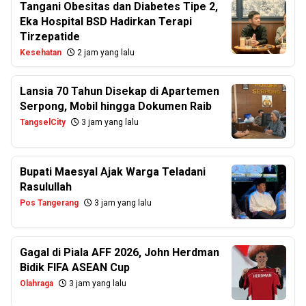
Tangani Obesitas dan Diabetes Tipe 2,
Eka Hospital BSD Hadirkan Terapi
Tirzepatide
Kesehatan
2 jam yang lalu
Lansia 70 Tahun Disekap di Apartemen
Serpong, Mobil hingga Dokumen Raib
TangselCity
3 jam yang lalu
Bupati Maesyal Ajak Warga Teladani
Rasulullah
Pos Tangerang
3 jam yang lalu
Gagal di Piala AFF 2026, John Herdman
Bidik FIFA ASEAN Cup
Olahraga
3 jam yang lalu