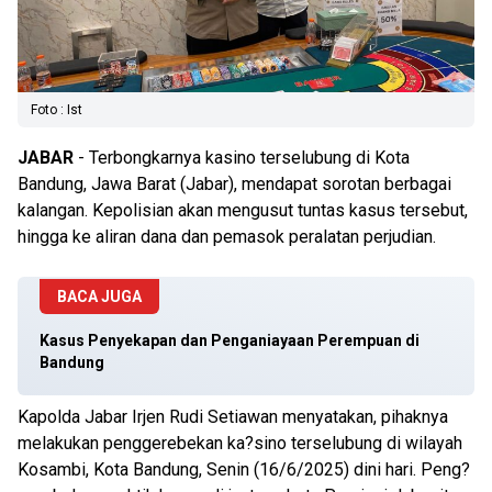
Foto : Ist
JABAR
- Terbongkarnya kasino terselubung di Kota
Bandung, Jawa Barat (Jabar), mendapat sorotan berbagai
kalangan. Kepolisian akan mengusut tuntas kasus tersebut,
hingga ke aliran dana dan pemasok peralatan perjudian.
BACA JUGA
Kasus Penyekapan dan Penganiayaan Perempuan di
Bandung
Kapolda Jabar Irjen Rudi Setiawan menyatakan, pihaknya
melakukan penggerebekan ka?sino terselubung di wilayah
Kosambi, Kota Bandung, Senin (16/6/2025) dini hari. Peng?