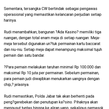
Sementara, tersangka CW bertindak sebagai pengawas
operasional yang memastikan kelancaran perjudian setiap
harinya.
Rudi menambahkan, bangunan ?Ada Kasino? memiliki tiga
ruangan, dengan total enam meja di setiap ruangan. Meja-
meja tersebut digunakan un?tuk permainan kartu baccarat
dan niu-niu. Setiap meja dapat menampung maksimal tujuh
pemain dan satu bandar.
?Para pemain melakukan taruhan minimal Rp 100.000 dan
maksimal Rp 10 juta per permainan. Sebelum permainan,
para pemain judi diwajibkan menukarkan uangnya dengan
chip,? jelasnya.
Rudi memastikan, Polda Jabar tak akan berhenti pada
peng?gerebekan dan penutupan ka?sino. Pihaknya akan
mengusut tuntas hingga ke aliran uang, sekaligus pemasok