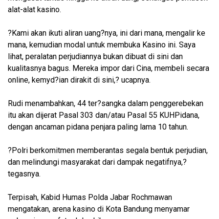
alat-alat kasino.
?Kami akan ikuti aliran uang?nya, ini dari mana, mengalir ke
mana, kemudian modal untuk membuka Kasino ini. Saya
lihat, peralatan perjudiannya bukan dibuat di sini dan
kualitasnya bagus. Mereka impor dari Cina, membeli secara
online, kemyd?ian dirakit di sini,? ucapnya.
Rudi menambahkan, 44 ter?sangka dalam penggerebekan
itu akan dijerat Pasal 303 dan/atau Pasal 55 KUHPidana,
dengan ancaman pidana penjara paling lama 10 tahun.
?Polri berkomitmen memberantas segala bentuk perjudian,
dan melindungi masyarakat dari dampak negatifnya,?
tegasnya.
Terpisah, Kabid Humas Polda Jabar Rochmawan
mengatakan, arena kasino di Kota Bandung menyamar