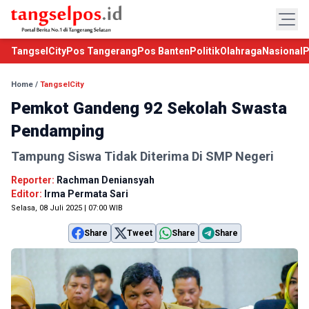
TangselCity
Pos Tangerang
Pos Banten
Politik
Olahraga
Nasional
P
Home
/
TangselCity
Pemkot Gandeng 92 Sekolah Swasta
Pendamping
Tampung Siswa Tidak Diterima Di SMP Negeri
Reporter:
Rachman Deniansyah
Editor:
Irma Permata Sari
Selasa, 08 Juli 2025 | 07:00 WIB
Share
Tweet
Share
Share