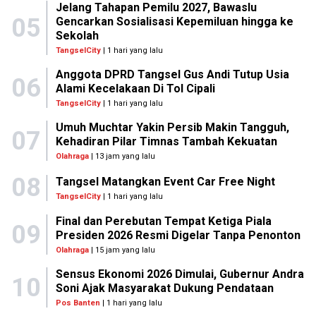
Jelang Tahapan Pemilu 2027, Bawaslu
05
Gencarkan Sosialisasi Kepemiluan hingga ke
Sekolah
TangselCity
| 1 hari yang lalu
Anggota DPRD Tangsel Gus Andi Tutup Usia
06
Alami Kecelakaan Di Tol Cipali
TangselCity
| 1 hari yang lalu
Umuh Muchtar Yakin Persib Makin Tangguh,
07
Kehadiran Pilar Timnas Tambah Kekuatan
Olahraga
| 13 jam yang lalu
08
Tangsel Matangkan Event Car Free Night
TangselCity
| 1 hari yang lalu
Final dan Perebutan Tempat Ketiga Piala
09
Presiden 2026 Resmi Digelar Tanpa Penonton
Olahraga
| 15 jam yang lalu
Sensus Ekonomi 2026 Dimulai, Gubernur Andra
10
Soni Ajak Masyarakat Dukung Pendataan
Pos Banten
| 1 hari yang lalu