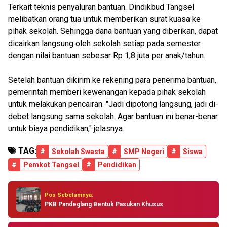
Terkait teknis penyaluran bantuan. Dindikbud Tangsel
melibatkan orang tua untuk memberikan surat kuasa ke
pihak sekolah. Sehingga dana bantuan yang diberikan, dapat
dicairkan langsung oleh sekolah setiap pada semester
dengan nilai bantuan sebesar Rp 1,8 juta per anak/tahun.
Setelah bantuan dikirim ke rekening para penerima bantuan,
pemerintah memberi kewenangan kepada pihak sekolah
untuk melakukan pencairan. "Jadi dipotong langsung, jadi di-
debet langsung sama sekolah. Agar bantuan ini benar-benar
untuk biaya pendidikan," jelasnya.
TAG:
#
Sekolah Swasta
#
SMP Negeri
#
Siswa
#
Pemkot Tangsel
#
Pendidikan
Pos Sebelumnya:
PKB Pandeglang Bentuk Pasukan Khusus