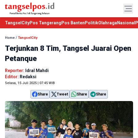
TangselCity
Pos Tangerang
Pos Banten
Politik
Olahraga
Nasional
P
Home
/
TangselCity
Terjunkan 8 Tim, Tangsel Juarai Open
Petanque
Reporter:
Idral Mahdi
Editor:
Redaksi
Selasa, 15 Juli 2025 | 07:45 WIB
Share
Tweet
Share
Share