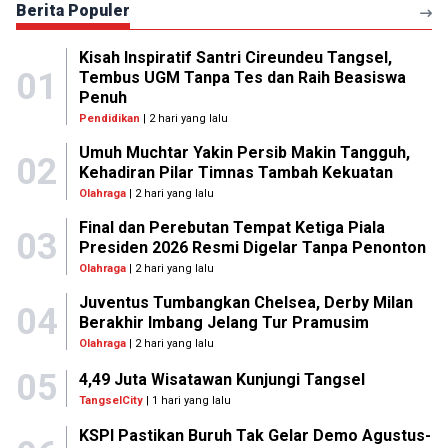
Berita Populer
Kisah Inspiratif Santri Cireundeu Tangsel,
01
Tembus UGM Tanpa Tes dan Raih Beasiswa
Penuh
Pendidikan
| 2 hari yang lalu
Umuh Muchtar Yakin Persib Makin Tangguh,
02
Kehadiran Pilar Timnas Tambah Kekuatan
Olahraga
| 2 hari yang lalu
Final dan Perebutan Tempat Ketiga Piala
03
Presiden 2026 Resmi Digelar Tanpa Penonton
Olahraga
| 2 hari yang lalu
Juventus Tumbangkan Chelsea, Derby Milan
04
Berakhir Imbang Jelang Tur Pramusim
Olahraga
| 2 hari yang lalu
05
4,49 Juta Wisatawan Kunjungi Tangsel
TangselCity
| 1 hari yang lalu
KSPI Pastikan Buruh Tak Gelar Demo Agustus-