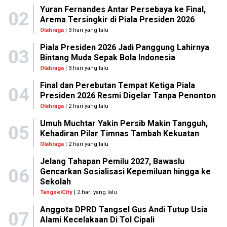
Yuran Fernandes Antar Persebaya ke Final,
02
Arema Tersingkir di Piala Presiden 2026
Olahraga
| 3 hari yang lalu
Piala Presiden 2026 Jadi Panggung Lahirnya
03
Bintang Muda Sepak Bola Indonesia
Olahraga
| 3 hari yang lalu
Final dan Perebutan Tempat Ketiga Piala
04
Presiden 2026 Resmi Digelar Tanpa Penonton
Olahraga
| 2 hari yang lalu
Umuh Muchtar Yakin Persib Makin Tangguh,
05
Kehadiran Pilar Timnas Tambah Kekuatan
Olahraga
| 2 hari yang lalu
Jelang Tahapan Pemilu 2027, Bawaslu
06
Gencarkan Sosialisasi Kepemiluan hingga ke
Sekolah
TangselCity
| 2 hari yang lalu
Anggota DPRD Tangsel Gus Andi Tutup Usia
07
Alami Kecelakaan Di Tol Cipali