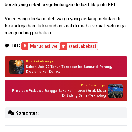
bocah yang nekat bergelantungan di dua titik pintu KRL.
Video yang direkam oleh warga yang sedang melintas di
lokasi kejadian itu kemudian viral di media sosial, sehingga
mengundang perhatian.
TAG:
#
Manusiasilver
#
stasiunbekasi
Pos Sebelumnya:
Kakek Usia 70 Tahun Tercebur ke Sumur di Parung,
Diselamatkan Damkar
Pos Berikutnya:
Presiden Prabowo Bangga, Saksikan Inovasi Anak Muda
Di Bidang Sains-Teknologi
Komentar: