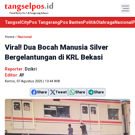
TangselCity
Pos Tangerang
Pos Banten
Politik
Olahraga
Nasional
P
Home
/
Nasional
Viral! Dua Bocah Manusia Silver
Bergelantungan di KRL Bekasi
Reporter:
Dzikri
Editor:
AY
Kamis, 07 Agustus 2025 | 13:44 WIB
Share
Tweet
Share
Share