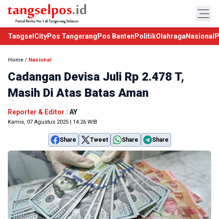
TangselCity
Pos Tangerang
Pos Banten
Politik
Olahraga
Nasional
P
Home
/
Nasional
Cadangan Devisa Juli Rp 2.478 T,
Masih Di Atas Batas Aman
Reporter & Editor :
AY
Kamis, 07 Agustus 2025 | 14:26 WIB
Share
Tweet
Share
Share