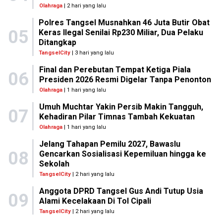
Olahraga
| 2 hari yang lalu
Polres Tangsel Musnahkan 46 Juta Butir Obat
05
Keras Ilegal Senilai Rp230 Miliar, Dua Pelaku
Ditangkap
TangselCity
| 3 hari yang lalu
Final dan Perebutan Tempat Ketiga Piala
06
Presiden 2026 Resmi Digelar Tanpa Penonton
Olahraga
| 1 hari yang lalu
Umuh Muchtar Yakin Persib Makin Tangguh,
07
Kehadiran Pilar Timnas Tambah Kekuatan
Olahraga
| 1 hari yang lalu
Jelang Tahapan Pemilu 2027, Bawaslu
08
Gencarkan Sosialisasi Kepemiluan hingga ke
Sekolah
TangselCity
| 2 hari yang lalu
Anggota DPRD Tangsel Gus Andi Tutup Usia
09
Alami Kecelakaan Di Tol Cipali
TangselCity
| 2 hari yang lalu