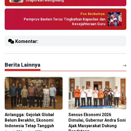
DIlaporkan Menghilang
Pos Berikutnya:
Pemprov Banten Terus Tingkatkan Kapasitas dan
Kesejahteraan Guru
Komentar:
Berita Lainnya
Airlangga: Gejolak Global
Sensus Ekonomi 2026
Belum Berakhir, Ekonomi
Dimulai, Gubernur Andra Soni
Indonesia Tetap Tangguh
Ajak Masyarakat Dukung