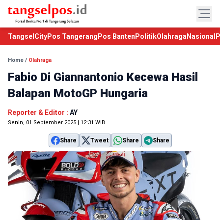
TangselCity
Pos Tangerang
Pos Banten
Politik
Olahraga
Nasional
P
Home
/
Olahraga
Fabio Di Giannantonio Kecewa Hasil
Balapan MotoGP Hungaria
Reporter & Editor :
AY
Senin, 01 September 2025 | 12:31 WIB
Share
Tweet
Share
Share