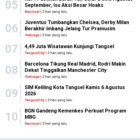
05
September, Isu Aksi Besar Hoaks
Nasional
| 2 hari yang lalu
Juventus Tumbangkan Chelsea, Derby Milan
06
Berakhir Imbang Jelang Tur Pramusim
Olahraga
| 3 hari yang lalu
07
4,49 Juta Wisatawan Kunjungi Tangsel
TangselCity
| 2 hari yang lalu
Barcelona Tikung Real Madrid, Rodri Makin
08
Dekat Tinggalkan Manchester City
Olahraga
| 2 hari yang lalu
SIM Keliling Kota Tangsel Kamis 6 Agustus
09
2026
TangselCity
| 3 hari yang lalu
BGN Gandeng Kemenkes Perkuat Program
10
MBG
Nasional
| 3 hari yang lalu