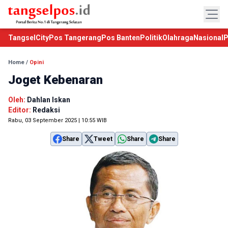
TangselCity
Pos Tangerang
Pos Banten
Politik
Olahraga
Nasional
P
Home
/
Opini
Joget Kebenaran
Oleh:
Dahlan Iskan
Editor:
Redaksi
Rabu, 03 September 2025 | 10:55 WIB
Share
Tweet
Share
Share