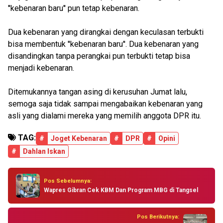
''kebenaran baru'' pun tetap kebenaran.
Dua kebenaran yang dirangkai dengan keculasan terbukti
bisa membentuk ''kebenaran baru''. Dua kebenaran yang
disandingkan tanpa perangkai pun terbukti tetap bisa
menjadi kebenaran.
Ditemukannya tangan asing di kerusuhan Jumat lalu,
semoga saja tidak sampai mengabaikan kebenaran yang
asli yang dialami mereka yang memilih anggota DPR itu.
TAG:
#
Joget Kebenaran
#
DPR
#
Opini
#
Dahlan Iskan
Pos Sebelumnya:
Wapres Gibran Cek KBM Dan Program MBG di Tangsel
Pos Berikutnya: