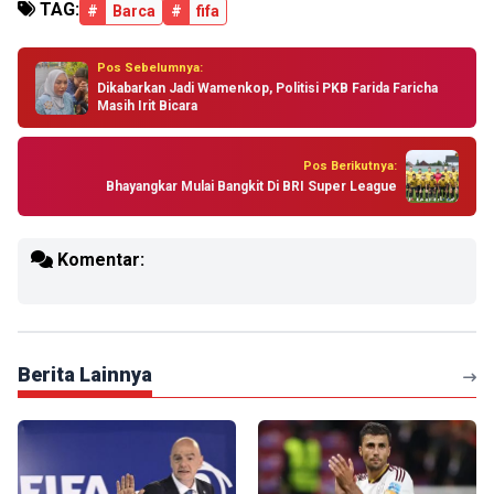
TAG:
#
Barca
#
fifa
Pos Sebelumnya:
Dikabarkan Jadi Wamenkop, Politisi PKB Farida Faricha
Masih Irit Bicara
Pos Berikutnya:
Bhayangkar Mulai Bangkit Di BRI Super League
Komentar:
Berita Lainnya