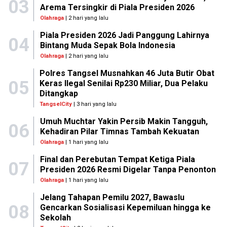
03
Arema Tersingkir di Piala Presiden 2026
Olahraga
| 2 hari yang lalu
Piala Presiden 2026 Jadi Panggung Lahirnya
04
Bintang Muda Sepak Bola Indonesia
Olahraga
| 2 hari yang lalu
Polres Tangsel Musnahkan 46 Juta Butir Obat
05
Keras Ilegal Senilai Rp230 Miliar, Dua Pelaku
Ditangkap
TangselCity
| 3 hari yang lalu
Umuh Muchtar Yakin Persib Makin Tangguh,
06
Kehadiran Pilar Timnas Tambah Kekuatan
Olahraga
| 1 hari yang lalu
Final dan Perebutan Tempat Ketiga Piala
07
Presiden 2026 Resmi Digelar Tanpa Penonton
Olahraga
| 1 hari yang lalu
Jelang Tahapan Pemilu 2027, Bawaslu
08
Gencarkan Sosialisasi Kepemiluan hingga ke
Sekolah