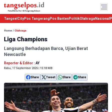
TangselCity
Pos Tangerang
Pos Banten
Politik
Olahraga
Nasional
P
Home
/
Olahraga
Liga Champions
Langsung Berhadapan Barca, Ujian Berat
Newcastle
Reporter & Editor :
AY
Rabu, 17 September 2025 | 15:18 WIB
Share
Tweet
Share
Share