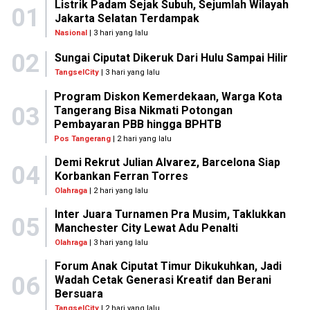
Listrik Padam Sejak Subuh, Sejumlah Wilayah
01
Jakarta Selatan Terdampak
Nasional
| 3 hari yang lalu
02
Sungai Ciputat Dikeruk Dari Hulu Sampai Hilir
TangselCity
| 3 hari yang lalu
Program Diskon Kemerdekaan, Warga Kota
03
Tangerang Bisa Nikmati Potongan
Pembayaran PBB hingga BPHTB
Pos Tangerang
| 2 hari yang lalu
Demi Rekrut Julian Alvarez, Barcelona Siap
04
Korbankan Ferran Torres
Olahraga
| 2 hari yang lalu
Inter Juara Turnamen Pra Musim, Taklukkan
05
Manchester City Lewat Adu Penalti
Olahraga
| 3 hari yang lalu
Forum Anak Ciputat Timur Dikukuhkan, Jadi
06
Wadah Cetak Generasi Kreatif dan Berani
Bersuara
TangselCity
| 2 hari yang lalu