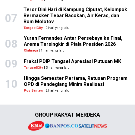
Teror Dini Hari di Kampung Ciputat, Kelompok
07
Bermasker Tebar Bacokan, Air Keras, dan
Bom Molotov
TangselCity
| 2 hari yang lalu
Yuran Fernandes Antar Persebaya ke Final,
08
Arema Tersingkir di Piala Presiden 2026
Olahraga
| 1 hari yang lalu
09
Fraksi PDIP Tangsel Apresiasi Putusan MK
TangselCity
| 3 hari yang lalu
Hingga Semester Pertama, Ratusan Program
10
OPD di Pandeglang Minim Realisasi
Pos Banten
| 2 hari yang lalu
GROUP RAKYAT MERDEKA