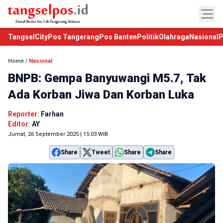
TangselCity
Pos Tangerang
Pos Banten
Politik
Olahraga
Nasional
P
Home
/
Nasional
BNPB: Gempa Banyuwangi M5.7, Tak
Ada Korban Jiwa Dan Korban Luka
Reporter:
Farhan
Editor:
AY
Jumat, 26 September 2025 | 15:03 WIB
Share
Tweet
Share
Share