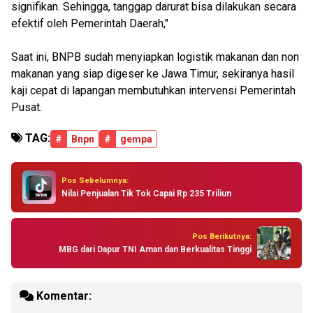
signifikan. Sehingga, tanggap darurat bisa dilakukan secara
efektif oleh Pemerintah Daerah,"
Saat ini, BNPB sudah menyiapkan logistik makanan dan non
makanan yang siap digeser ke Jawa Timur, sekiranya hasil
kaji cepat di lapangan membutuhkan intervensi Pemerintah
Pusat.
TAG:
#
Bnpn
#
gempa
Pos Sebelumnya:
Nilai Penjualan Tik Tok Capai Rp 235 Triliun
Pos Berikutnya:
MBG dari Dapur TNI Aman dan Berkualitas Tinggi
Komentar: