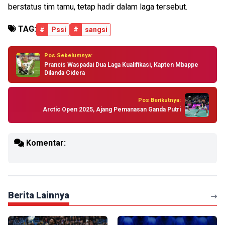
berstatus tim tamu, tetap hadir dalam laga tersebut.
TAG:
#
Pssi
#
sangsi
Pos Sebelumnya:
Prancis Waspadai Dua Laga Kualifikasi, Kapten Mbappe
Dilanda Cidera
Pos Berikutnya:
Arctic Open 2025, Ajang Pemanasan Ganda Putri
Komentar:
Berita Lainnya