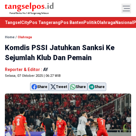
TangselCity
Pos Tangerang
Pos Banten
Politik
Olahraga
Nasional
P
Home
/
Olahraga
Komdis PSSI Jatuhkan Sanksi Ke
Sejumlah Klub Dan Pemain
Reporter & Editor :
AY
Selasa, 07 Oktober 2025 | 06:27 WIB
Share
Tweet
Share
Share