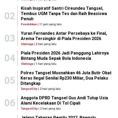
Kisah Inspiratif Santri Cireundeu Tangsel,
02
Tembus UGM Tanpa Tes dan Raih Beasiswa
Penuh
Pendidikan
| 11 jam yang lalu
Yuran Fernandes Antar Persebaya ke Final,
03
Arema Tersingkir di Piala Presiden 2026
Olahraga
| 2 hari yang lalu
Piala Presiden 2026 Jadi Panggung Lahirnya
04
Bintang Muda Sepak Bola Indonesia
Olahraga
| 1 hari yang lalu
Polres Tangsel Musnahkan 46 Juta Butir Obat
05
Keras Ilegal Senilai Rp230 Miliar, Dua Pelaku
Ditangkap
TangselCity
| 2 hari yang lalu
Anggota DPRD Tangsel Gus Andi Tutup Usia
06
Alami Kecelakaan Di Tol Cipali
TangselCity
| 2 hari yang lalu
Jelang Tahapan Pemilu 2027, Bawaslu