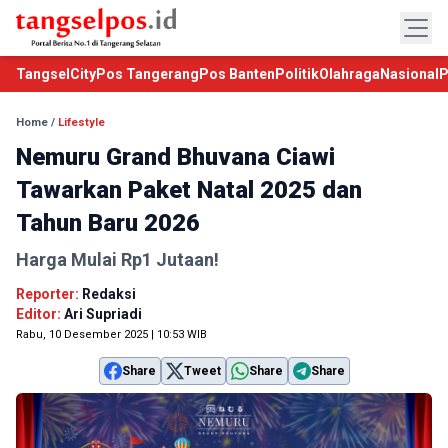
TangselCity
Pos Tangerang
Pos Banten
Politik
Olahraga
Nasional
P
Home
/
Lifestyle
Nemuru Grand Bhuvana Ciawi
Tawarkan Paket Natal 2025 dan
Tahun Baru 2026
Harga Mulai Rp1 Jutaan!
Reporter:
Redaksi
Editor:
Ari Supriadi
Rabu, 10 Desember 2025 | 10:53 WIB
Share
Tweet
Share
Share