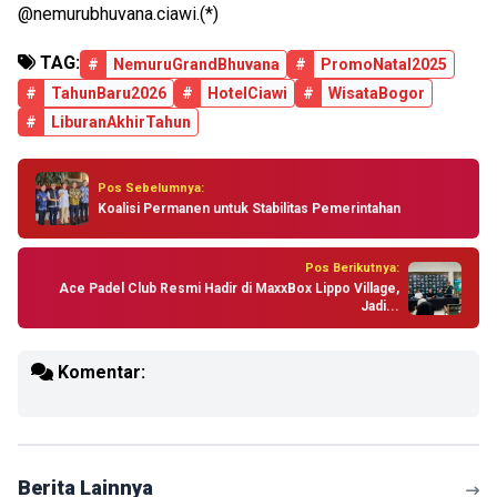
@nemurubhuvana.ciawi.(*)
TAG:
#
NemuruGrandBhuvana
#
PromoNatal2025
#
TahunBaru2026
#
HotelCiawi
#
WisataBogor
#
LiburanAkhirTahun
Pos Sebelumnya:
Koalisi Permanen untuk Stabilitas Pemerintahan
Pos Berikutnya:
Ace Padel Club Resmi Hadir di MaxxBox Lippo Village,
Jadi...
Komentar:
Berita Lainnya