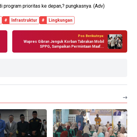
di program prioritas ke depan,? pungkasnya. (Adv)
#
Infrastruktur
#
Lingkungan
Pos Berikutnya:
Wapres Gibran Jenguk Korban Tabrakan Mobil
SPPG, Sampaikan Permintaan Maaf...