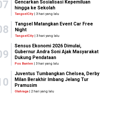
07
Gencarkan Sosialisasi Kepemiluan
hingga ke Sekolah
TangselCity
| 3 hari yang lalu
Tangsel Matangkan Event Car Free
08
Night
TangselCity
| 3 hari yang lalu
Sensus Ekonomi 2026 Dimulai,
09
Gubernur Andra Soni Ajak Masyarakat
Dukung Pendataan
Pos Banten
| 3 hari yang lalu
Juventus Tumbangkan Chelsea, Derby
10
Milan Berakhir Imbang Jelang Tur
Pramusim
Olahraga
| 2 hari yang lalu