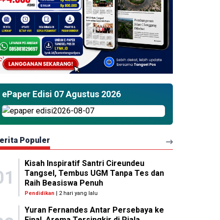
ePaper Edisi 07 Agustus 2026
erita Populer
Kisah Inspiratif Santri Cireundeu
01
Tangsel, Tembus UGM Tanpa Tes dan
Raih Beasiswa Penuh
Pendidikan
| 2 hari yang lalu
Yuran Fernandes Antar Persebaya ke
Final, Arema Tersingkir di Piala