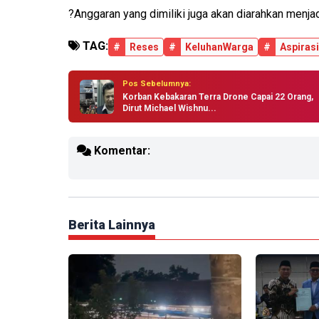
?Anggaran yang dimiliki juga akan diarahkan menja
TAG:
#
Reses
#
KeluhanWarga
#
Aspirasi
Pos Sebelumnya:
Korban Kebakaran Terra Drone Capai 22 Orang,
Dirut Michael Wishnu...
Komentar:
Berita Lainnya