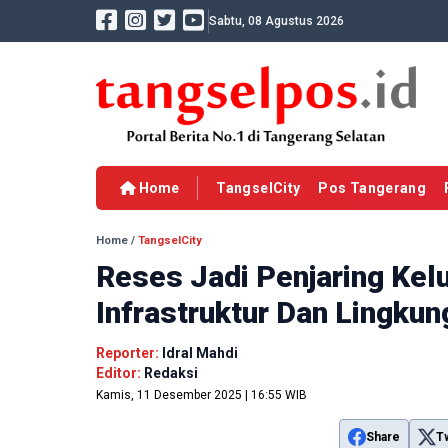
Sabtu, 08 Agustus 2026
Home
TangselCity
Pos Tangerang
Home
/
TangselCity
Reses Jadi Penjaring Kel
Infrastruktur Dan Lingk
Reporter:
Idral Mahdi
Editor:
Redaksi
Kamis, 11 Desember 2025 | 16:55 WIB
Share
T