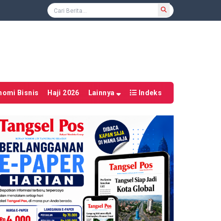
nomi Bisnis
Haji 2026
Lainnya
Indeks