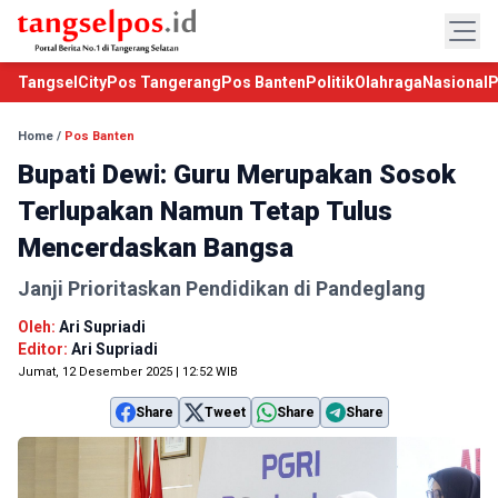
TangselCity
Pos Tangerang
Pos Banten
Politik
Olahraga
Nasional
P
Home
/
Pos Banten
Bupati Dewi: Guru Merupakan Sosok
Terlupakan Namun Tetap Tulus
Mencerdaskan Bangsa
Janji Prioritaskan Pendidikan di Pandeglang
Oleh:
Ari Supriadi
Editor:
Ari Supriadi
Jumat, 12 Desember 2025 | 12:52 WIB
Share
Tweet
Share
Share