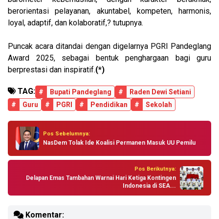
berorientasi pelayanan, akuntabel, kompeten, harmonis,
loyal, adaptif, dan kolaboratif,? tutupnya.
Puncak acara ditandai dengan digelarnya PGRI Pandeglang
Award 2025, sebagai bentuk penghargaan bagi guru
berprestasi dan inspiratif.
(*)
TAG:
#
Bupati Pandeglang
#
Raden Dewi Setiani
#
Guru
#
PGRI
#
Pendidikan
#
Sekolah
Pos Sebelumnya:
NasDem Tolak Ide Koalisi Permanen Masuk UU Pemilu
Pos Berikutnya:
Delapan Emas Tambahan Warnai Hari Ketiga Kontingen
Indonesia di SEA...
Komentar: