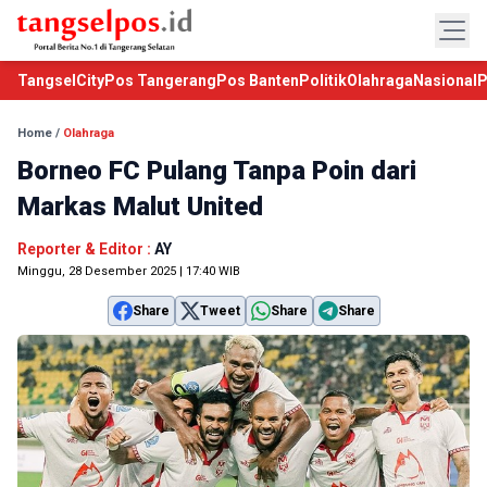
TangselCity
Pos Tangerang
Pos Banten
Politik
Olahraga
Nasional
P
Home
/
Olahraga
Borneo FC Pulang Tanpa Poin dari
Markas Malut United
Reporter & Editor :
AY
Minggu, 28 Desember 2025 | 17:40 WIB
Share
Tweet
Share
Share