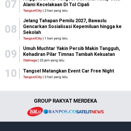
07
Alami Kecelakaan Di Tol Cipali
TangselCity
| 2 hari yang lalu
Jelang Tahapan Pemilu 2027, Bawaslu
08
Gencarkan Sosialisasi Kepemiluan hingga ke
Sekolah
TangselCity
| 1 hari yang lalu
Umuh Muchtar Yakin Persib Makin Tangguh,
09
Kehadiran Pilar Timnas Tambah Kekuatan
Olahraga
| 23 jam yang lalu
10
Tangsel Matangkan Event Car Free Night
TangselCity
| 2 hari yang lalu
GROUP RAKYAT MERDEKA