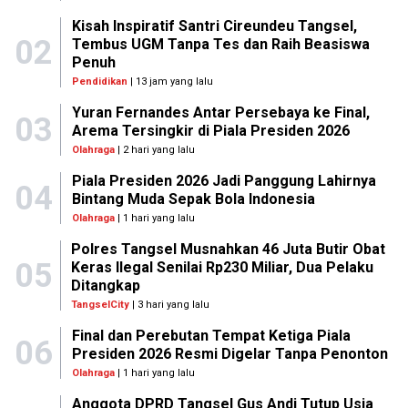
Kisah Inspiratif Santri Cireundeu Tangsel,
02
Tembus UGM Tanpa Tes dan Raih Beasiswa
Penuh
Pendidikan
| 13 jam yang lalu
Yuran Fernandes Antar Persebaya ke Final,
03
Arema Tersingkir di Piala Presiden 2026
Olahraga
| 2 hari yang lalu
Piala Presiden 2026 Jadi Panggung Lahirnya
04
Bintang Muda Sepak Bola Indonesia
Olahraga
| 1 hari yang lalu
Polres Tangsel Musnahkan 46 Juta Butir Obat
05
Keras Ilegal Senilai Rp230 Miliar, Dua Pelaku
Ditangkap
TangselCity
| 3 hari yang lalu
Final dan Perebutan Tempat Ketiga Piala
06
Presiden 2026 Resmi Digelar Tanpa Penonton
Olahraga
| 1 hari yang lalu
Anggota DPRD Tangsel Gus Andi Tutup Usia