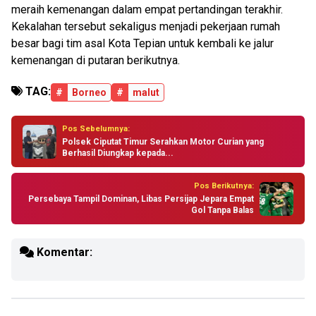
meraih kemenangan dalam empat pertandingan terakhir.
Kekalahan tersebut sekaligus menjadi pekerjaan rumah
besar bagi tim asal Kota Tepian untuk kembali ke jalur
kemenangan di putaran berikutnya.
TAG:
#
Borneo
#
malut
Pos Sebelumnya:
Polsek Ciputat Timur Serahkan Motor Curian yang
Berhasil Diungkap kepada...
Pos Berikutnya:
Persebaya Tampil Dominan, Libas Persijap Jepara Empat
Gol Tanpa Balas
Komentar: