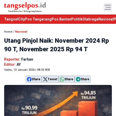
TangselCity
Pos Tangerang
Pos Banten
Politik
Olahraga
Nasional
P
Home
/
Nasional
Utang Pinjol Naik: November 2024 Rp
90 T, November 2025 Rp 94 T
Reporter:
Farhan
Editor:
AY
Sabtu, 10 Januari 2026 | 08:32 WIB
Share
Tweet
Share
Share