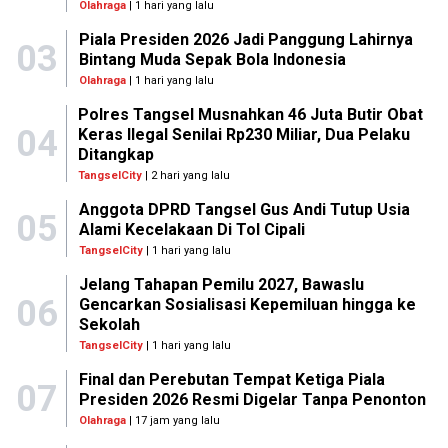
Olahraga
| 1 hari yang lalu
Piala Presiden 2026 Jadi Panggung Lahirnya
03
Bintang Muda Sepak Bola Indonesia
Olahraga
| 1 hari yang lalu
Polres Tangsel Musnahkan 46 Juta Butir Obat
04
Keras Ilegal Senilai Rp230 Miliar, Dua Pelaku
Ditangkap
TangselCity
| 2 hari yang lalu
Anggota DPRD Tangsel Gus Andi Tutup Usia
05
Alami Kecelakaan Di Tol Cipali
TangselCity
| 1 hari yang lalu
Jelang Tahapan Pemilu 2027, Bawaslu
06
Gencarkan Sosialisasi Kepemiluan hingga ke
Sekolah
TangselCity
| 1 hari yang lalu
Final dan Perebutan Tempat Ketiga Piala
07
Presiden 2026 Resmi Digelar Tanpa Penonton
Olahraga
| 17 jam yang lalu