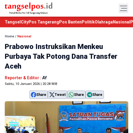
TangselCity
Pos Tangerang
Pos Banten
Politik
Olahraga
Nasional
P
Home
/
Nasional
Prabowo Instruksikan Menkeu
Purbaya Tak Potong Dana Transfer
Aceh
Reporter & Editor :
AY
Sabtu, 10 Januari 2026 | 20:28 WIB
Share
Tweet
Share
Share