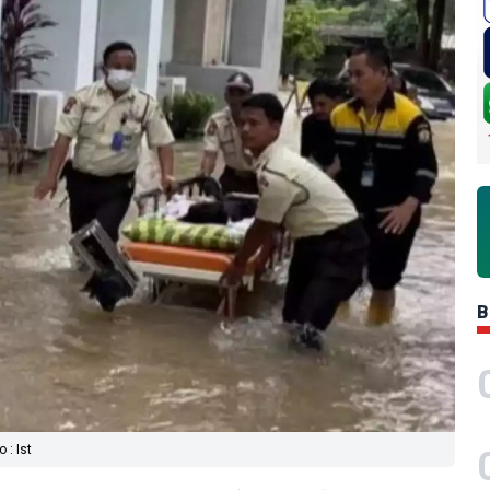
B
 : Ist