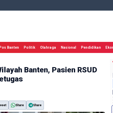
Pos Banten
Politik
Olahraga
Nasional
Pendidikan
Eko
Wilayah Banten, Pasien RSUD
Petugas
weet
Share
Share