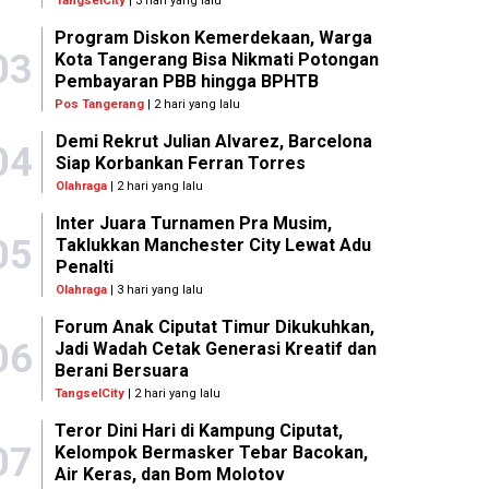
TangselCity
| 3 hari yang lalu
Program Diskon Kemerdekaan, Warga
03
Kota Tangerang Bisa Nikmati Potongan
Pembayaran PBB hingga BPHTB
Pos Tangerang
| 2 hari yang lalu
Demi Rekrut Julian Alvarez, Barcelona
04
Siap Korbankan Ferran Torres
Olahraga
| 2 hari yang lalu
Inter Juara Turnamen Pra Musim,
05
Taklukkan Manchester City Lewat Adu
Penalti
Olahraga
| 3 hari yang lalu
Forum Anak Ciputat Timur Dikukuhkan,
06
Jadi Wadah Cetak Generasi Kreatif dan
Berani Bersuara
TangselCity
| 2 hari yang lalu
Teror Dini Hari di Kampung Ciputat,
07
Kelompok Bermasker Tebar Bacokan,
Air Keras, dan Bom Molotov