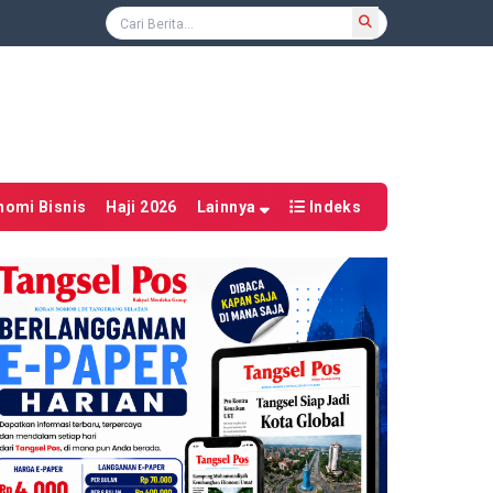
nomi Bisnis
Haji 2026
Lainnya
Indeks