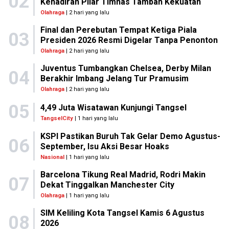
02
Kehadiran Pilar Timnas Tambah Kekuatan
Olahraga
| 2 hari yang lalu
Final dan Perebutan Tempat Ketiga Piala
03
Presiden 2026 Resmi Digelar Tanpa Penonton
Olahraga
| 2 hari yang lalu
Juventus Tumbangkan Chelsea, Derby Milan
04
Berakhir Imbang Jelang Tur Pramusim
Olahraga
| 2 hari yang lalu
05
4,49 Juta Wisatawan Kunjungi Tangsel
TangselCity
| 1 hari yang lalu
KSPI Pastikan Buruh Tak Gelar Demo Agustus-
06
September, Isu Aksi Besar Hoaks
Nasional
| 1 hari yang lalu
Barcelona Tikung Real Madrid, Rodri Makin
07
Dekat Tinggalkan Manchester City
Olahraga
| 1 hari yang lalu
SIM Keliling Kota Tangsel Kamis 6 Agustus
08
2026