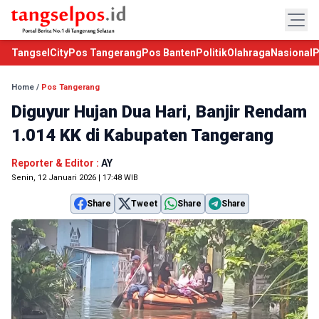
TangselCity
Pos Tangerang
Pos Banten
Politik
Olahraga
Nasional
P
Home
/
Pos Tangerang
Diguyur Hujan Dua Hari, Banjir Rendam
1.014 KK di Kabupaten Tangerang
Reporter & Editor :
AY
Senin, 12 Januari 2026 | 17:48 WIB
Share
Tweet
Share
Share