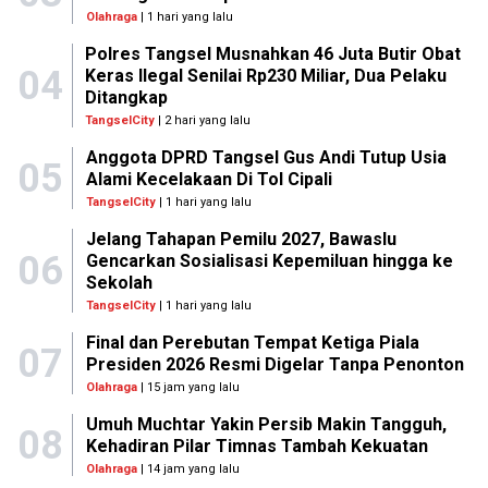
Olahraga
| 1 hari yang lalu
Polres Tangsel Musnahkan 46 Juta Butir Obat
04
Keras Ilegal Senilai Rp230 Miliar, Dua Pelaku
Ditangkap
TangselCity
| 2 hari yang lalu
Anggota DPRD Tangsel Gus Andi Tutup Usia
05
Alami Kecelakaan Di Tol Cipali
TangselCity
| 1 hari yang lalu
Jelang Tahapan Pemilu 2027, Bawaslu
06
Gencarkan Sosialisasi Kepemiluan hingga ke
Sekolah
TangselCity
| 1 hari yang lalu
Final dan Perebutan Tempat Ketiga Piala
07
Presiden 2026 Resmi Digelar Tanpa Penonton
Olahraga
| 15 jam yang lalu
Umuh Muchtar Yakin Persib Makin Tangguh,
08
Kehadiran Pilar Timnas Tambah Kekuatan
Olahraga
| 14 jam yang lalu