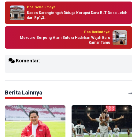
Pos Sebelumnya:
Kades Karangtengah Diduga Korupsi Dana BLT Desa Lebih
dari Rp1,3...
Pos Berikutnya:
Mercure Serpong Alam Sutera Hadirkan Wajah Baru
Kamar Tamu
Komentar:
Berita Lainnya