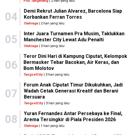
Pos Tangerang
| 2 hari yang lalu
Demi Rekrut Julian Alvarez, Barcelona Siap
04
Korbankan Ferran Torres
Olahraga
| 2 hari yang lalu
Inter Juara Turnamen Pra Musim, Taklukkan
05
Manchester City Lewat Adu Penalti
Olahraga
| 3 hari yang lalu
Teror Dini Hari di Kampung Ciputat, Kelompok
06
Bermasker Tebar Bacokan, Air Keras, dan
Bom Molotov
TangselCity
| 3 hari yang lalu
Forum Anak Ciputat Timur Dikukuhkan, Jadi
07
Wadah Cetak Generasi Kreatif dan Berani
Bersuara
TangselCity
| 3 hari yang lalu
Yuran Fernandes Antar Persebaya ke Final,
08
Arema Tersingkir di Piala Presiden 2026
Olahraga
| 1 hari yang lalu