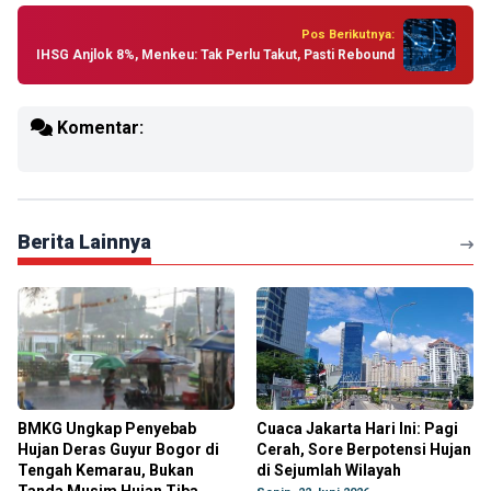
Pos Berikutnya:
IHSG Anjlok 8%, Menkeu: Tak Perlu Takut, Pasti Rebound
Komentar:
Berita Lainnya
BMKG Ungkap Penyebab
Cuaca Jakarta Hari Ini: Pagi
Hujan Deras Guyur Bogor di
Cerah, Sore Berpotensi Hujan
Tengah Kemarau, Bukan
di Sejumlah Wilayah