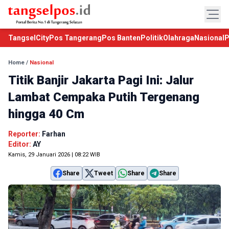
TangselCity
Pos Tangerang
Pos Banten
Politik
Olahraga
Nasional
P
Home
/
Nasional
Titik Banjir Jakarta Pagi Ini: Jalur
Lambat Cempaka Putih Tergenang
hingga 40 Cm
Reporter:
Farhan
Editor:
AY
Kamis, 29 Januari 2026 | 08:22 WIB
Share
Tweet
Share
Share