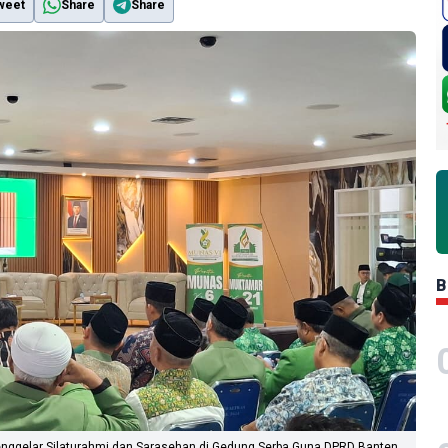
weet
Share
Share
B
enggelar Silaturahmi dan Sarasehan di Gedung Serba Guna DPRD Banten,