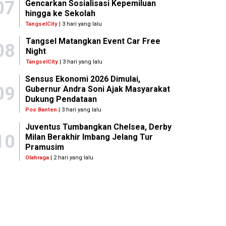
07
Gencarkan Sosialisasi Kepemiluan
hingga ke Sekolah
TangselCity
| 3 hari yang lalu
Tangsel Matangkan Event Car Free
08
Night
TangselCity
| 3 hari yang lalu
Sensus Ekonomi 2026 Dimulai,
09
Gubernur Andra Soni Ajak Masyarakat
Dukung Pendataan
Pos Banten
| 3 hari yang lalu
Juventus Tumbangkan Chelsea, Derby
10
Milan Berakhir Imbang Jelang Tur
Pramusim
Olahraga
| 2 hari yang lalu