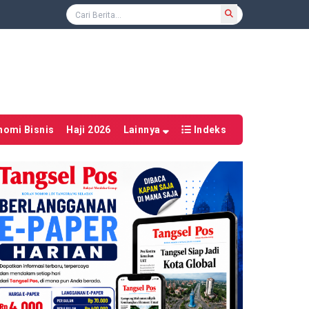
nomi Bisnis
Haji 2026
Lainnya
Indeks