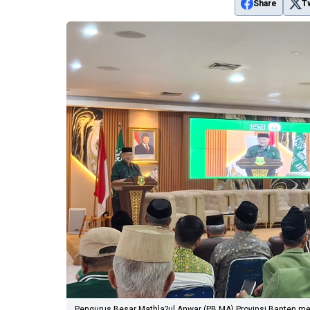
Share
T
Pengurus Besar Mathla?ul Anwar (PB MA) Provinsi Banten m