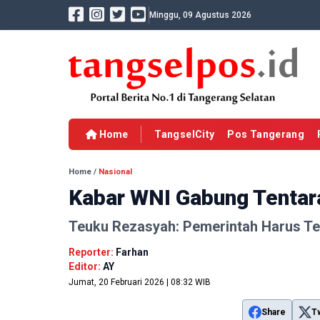
Minggu, 09 Agustus 2026
Home
TangselCity
Pos Tangerang
Home
/
Nasional
Kabar WNI Gabung Tentara
Teuku Rezasyah: Pemerintah Harus T
Reporter:
Farhan
Editor:
AY
Jumat, 20 Februari 2026 | 08:32 WIB
Share
T