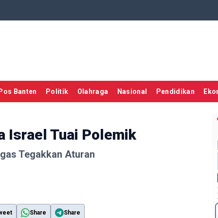
Pos Banten
Politik
Olahraga
Nasional
Pendidikan
Eko
 Israel Tuai Polemik
egas Tegakkan Aturan
weet
Share
Share