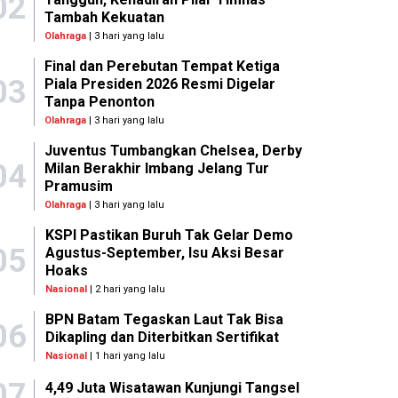
02
Tambah Kekuatan
Olahraga
| 3 hari yang lalu
Final dan Perebutan Tempat Ketiga
03
Piala Presiden 2026 Resmi Digelar
Tanpa Penonton
Olahraga
| 3 hari yang lalu
Juventus Tumbangkan Chelsea, Derby
04
Milan Berakhir Imbang Jelang Tur
Pramusim
Olahraga
| 3 hari yang lalu
KSPI Pastikan Buruh Tak Gelar Demo
05
Agustus-September, Isu Aksi Besar
Hoaks
Nasional
| 2 hari yang lalu
BPN Batam Tegaskan Laut Tak Bisa
06
Dikapling dan Diterbitkan Sertifikat
Nasional
| 1 hari yang lalu
07
4,49 Juta Wisatawan Kunjungi Tangsel