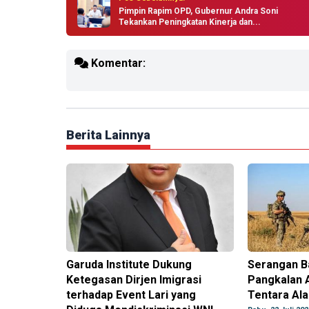
Pimpin Rapim OPD, Gubernur Andra Soni
Tekankan Peningkatan Kinerja dan...
Komentar:
Berita Lainnya
Garuda Institute Dukung
Serangan B
Ketegasan Dirjen Imigrasi
Pangkalan 
terhadap Event Lari yang
Tentara Ala