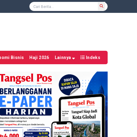
nomi Bisnis
Haji 2026
Lainnya
Indeks