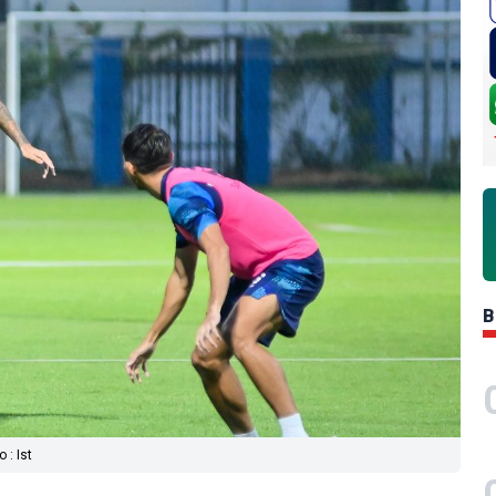
B
 : Ist