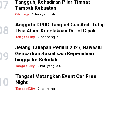
07
Tangguh, Kehadiran Pilar Timnas
Tambah Kekuatan
Olahraga
| 1 hari yang lalu
Anggota DPRD Tangsel Gus Andi Tutup
08
Usia Alami Kecelakaan Di Tol Cipali
TangselCity
| 2 hari yang lalu
Jelang Tahapan Pemilu 2027, Bawaslu
09
Gencarkan Sosialisasi Kepemiluan
hingga ke Sekolah
TangselCity
| 2 hari yang lalu
Tangsel Matangkan Event Car Free
10
Night
TangselCity
| 2 hari yang lalu