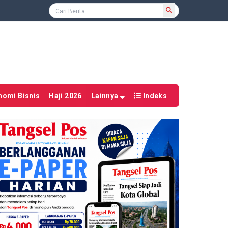
nomi Bisnis
Haji 2026
Lainnya
Indeks