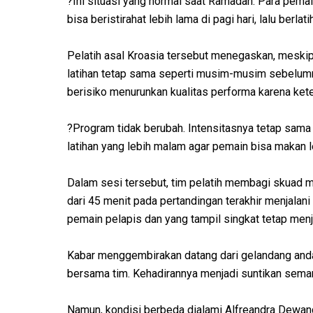
?Ini situasi yang normal saat Ramadan. Para pema
bisa beristirahat lebih lama di pagi hari, lalu berla
Pelatih asal Kroasia tersebut menegaskan, meskip
latihan tetap sama seperti musim-musim sebelumny
berisiko menurunkan kualitas performa karena kete
?Program tidak berubah. Intensitasnya tetap sama 
latihan yang lebih malam agar pemain bisa makan l
Dalam sesi tersebut, tim pelatih membagi skuad m
dari 45 menit pada pertandingan terakhir menjalani
pemain pelapis dan yang tampil singkat tetap menj
Kabar menggembirakan datang dari gelandang andal
bersama tim. Kehadirannya menjadi suntikan semang
Namun, kondisi berbeda dialami Alfreandra Dewan