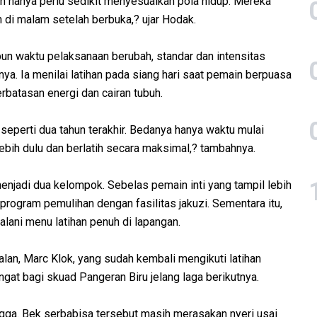
in hanya perlu sedikit menyesuaikan pola hidup. Mereka
tih di malam setelah berbuka,? ujar Hodak.
un waktu pelaksanaan berubah, standar dan intensitas
a. Ia menilai latihan pada siang hari saat pemain berpuasa
rbatasan energi dan cairan tubuh.
seperti dua tahun terakhir. Bedanya hanya waktu mulai
ebih dulu dan berlatih secara maksimal,? tambahnya.
enjadi dua kelompok. Sebelas pemain inti yang tampil lebih
 program pemulihan dengan fasilitas jakuzi. Sementara itu,
alani menu latihan penuh di lapangan.
an, Marc Klok, yang sudah kembali mengikuti latihan
at bagi skuad Pangeran Biru jelang laga berikutnya.
gga. Bek serbabisa tersebut masih merasakan nyeri usai