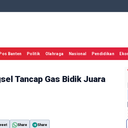
Pos Banten
Politik
Olahraga
Nasional
Pendidikan
Eko
gsel Tancap Gas Bidik Juara
weet
Share
Share