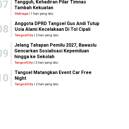
07
Tangguh, Kehadiran Pilar Timnas
Tambah Kekuatan
Olahraga
| 1 hari yang lalu
Anggota DPRD Tangsel Gus Andi Tutup
08
Usia Alami Kecelakaan Di Tol Cipali
TangselCity
| 2 hari yang lalu
Jelang Tahapan Pemilu 2027, Bawaslu
09
Gencarkan Sosialisasi Kepemiluan
hingga ke Sekolah
TangselCity
| 2 hari yang lalu
Tangsel Matangkan Event Car Free
10
Night
TangselCity
| 2 hari yang lalu