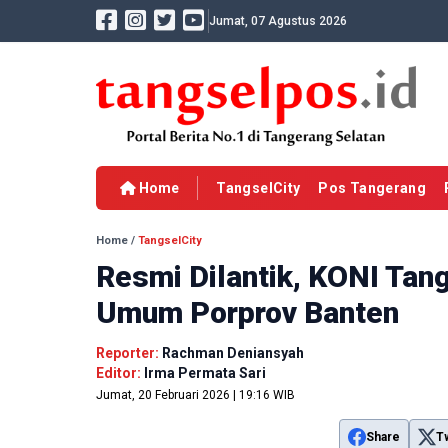
Jumat, 07 Agustus 2026
Home
TangselCity
Pos Tangerang
Home
/
TangselCity
Resmi Dilantik, KONI Tan
Umum Porprov Banten
Reporter:
Rachman Deniansyah
Editor:
Irma Permata Sari
Jumat, 20 Februari 2026 | 19:16 WIB
Share
T