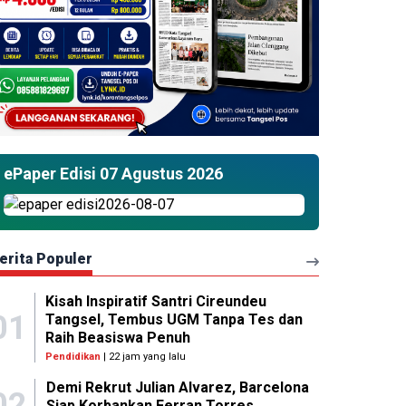
ePaper Edisi 07 Agustus 2026
erita Populer
Kisah Inspiratif Santri Cireundeu
01
Tangsel, Tembus UGM Tanpa Tes dan
Raih Beasiswa Penuh
Pendidikan
| 22 jam yang lalu
Demi Rekrut Julian Alvarez, Barcelona
02
Siap Korbankan Ferran Torres