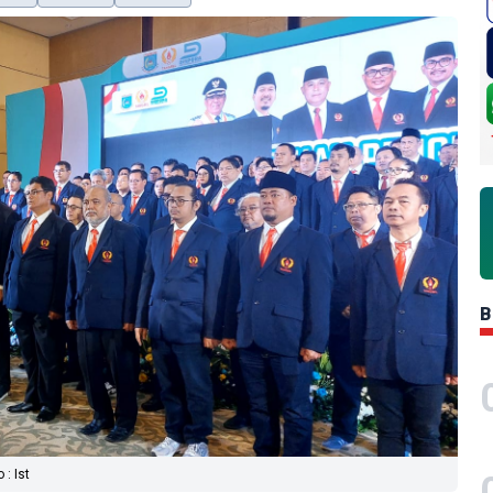
B
: Ist