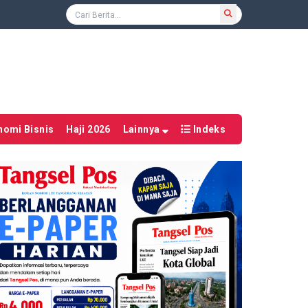
nomi Bisnis
Haji 2026
Lainnya
Indeks