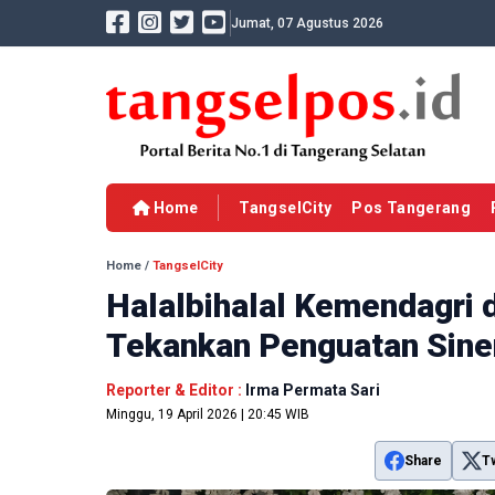
Jumat, 07 Agustus 2026
Home
TangselCity
Pos Tangerang
Home
/
TangselCity
Halalbihalal Kemendagri d
Tekankan Penguatan Sine
Reporter & Editor :
Irma Permata Sari
Minggu, 19 April 2026 | 20:45 WIB
Share
T