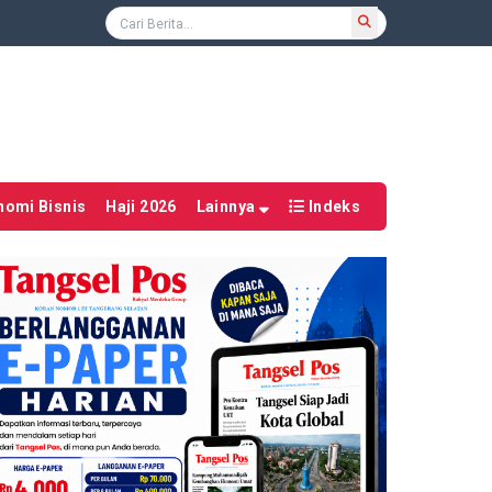
nomi Bisnis
Haji 2026
Lainnya
Indeks