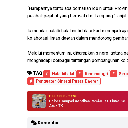
“Harapannya tentu ada perhatian lebih untuk Provi
pejabat-pejabat yang berasal dari Lampung,” lanjut
Ia menilai, halalbihalal ini tidak sekadar menjadi
kolaborasi lintas daerah dalam mendorong pemban
Melalui momentum ini, diharapkan sinergi antara p
menghadapi berbagai tantangan pembangunan ke 
TAG:
#
Halalbihalal
#
Kemendagri
#
Ser
#
Penguatan Sinergi Pusat-Daerah
Pos Sebelumnya:
Polres Tangsel Kenalkan Rambu Lalu Lintas Ke
Anak TK
Komentar: