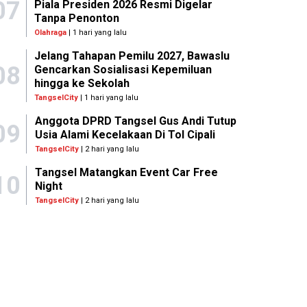
07
Piala Presiden 2026 Resmi Digelar
Tanpa Penonton
Olahraga
| 1 hari yang lalu
Jelang Tahapan Pemilu 2027, Bawaslu
08
Gencarkan Sosialisasi Kepemiluan
hingga ke Sekolah
TangselCity
| 1 hari yang lalu
Anggota DPRD Tangsel Gus Andi Tutup
09
Usia Alami Kecelakaan Di Tol Cipali
TangselCity
| 2 hari yang lalu
Tangsel Matangkan Event Car Free
10
Night
TangselCity
| 2 hari yang lalu