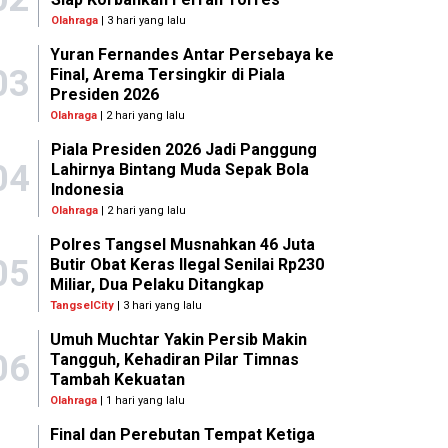
Olahraga
| 3 hari yang lalu
Yuran Fernandes Antar Persebaya ke
03
Final, Arema Tersingkir di Piala
Presiden 2026
Olahraga
| 2 hari yang lalu
Piala Presiden 2026 Jadi Panggung
04
Lahirnya Bintang Muda Sepak Bola
Indonesia
Olahraga
| 2 hari yang lalu
Polres Tangsel Musnahkan 46 Juta
05
Butir Obat Keras Ilegal Senilai Rp230
Miliar, Dua Pelaku Ditangkap
TangselCity
| 3 hari yang lalu
Umuh Muchtar Yakin Persib Makin
06
Tangguh, Kehadiran Pilar Timnas
Tambah Kekuatan
Olahraga
| 1 hari yang lalu
Final dan Perebutan Tempat Ketiga