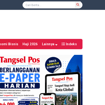
nomi Bisnis
Haji 2026
Lainnya
Indeks