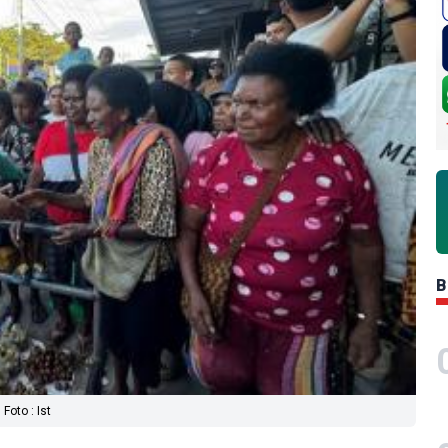
B
oto : Ist