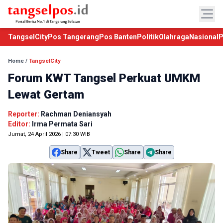
TangselCity
Pos Tangerang
Pos Banten
Politik
Olahraga
Nasional
P
Home
/
TangselCity
Forum KWT Tangsel Perkuat UMKM
Lewat Gertam
Reporter:
Rachman Deniansyah
Editor:
Irma Permata Sari
Jumat, 24 April 2026 | 07:30 WIB
Share
Tweet
Share
Share