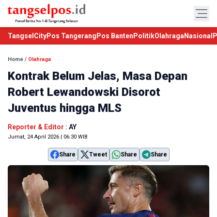
TangselCity
Pos Tangerang
Pos Banten
Politik
Olahraga
Nasional
P
Home
/
Olahraga
Kontrak Belum Jelas, Masa Depan
Robert Lewandowski Disorot
Juventus hingga MLS
Reporter & Editor :
AY
Jumat, 24 April 2026 | 06:30 WIB
Share
Tweet
Share
Share