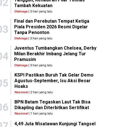
02
Tambah Kekuatan
Olahraga
| 3 hari yang lalu
Final dan Perebutan Tempat Ketiga
03
Piala Presiden 2026 Resmi Digelar
Tanpa Penonton
Olahraga
| 3 hari yang lalu
Juventus Tumbangkan Chelsea, Derby
04
Milan Berakhir Imbang Jelang Tur
Pramusim
Olahraga
| 3 hari yang lalu
KSPI Pastikan Buruh Tak Gelar Demo
05
Agustus-September, Isu Aksi Besar
Hoaks
Nasional
| 2 hari yang lalu
BPN Batam Tegaskan Laut Tak Bisa
06
Dikapling dan Diterbitkan Sertifikat
Nasional
| 1 hari yang lalu
07
4,49 Juta Wisatawan Kunjungi Tangsel