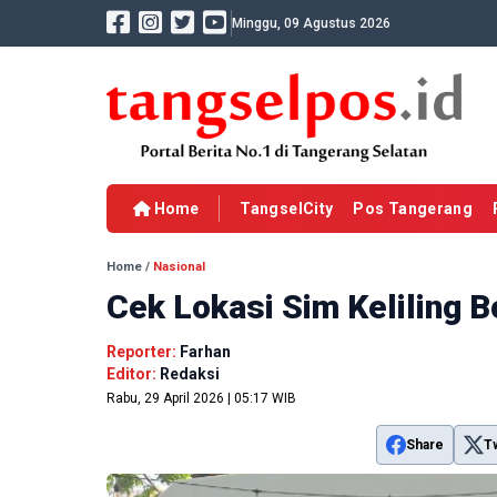
Minggu, 09 Agustus 2026
Home
TangselCity
Pos Tangerang
Home
/
Nasional
Cek Lokasi Sim Keliling B
Reporter:
Farhan
Editor:
Redaksi
Rabu, 29 April 2026 | 05:17 WIB
Share
T