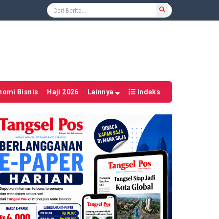
nomi Bisnis
Haji 2026
Lainnya
Indeks