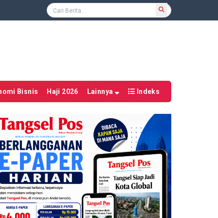
nomi Bisnis
Haji 2026
Lainnya
Indeks