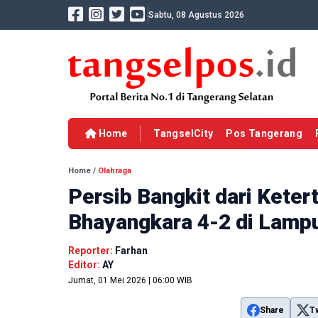
Sabtu, 08 Agustus 2026
Home
TangselCity
Pos Tangerang
Home
/
Olahraga
Persib Bangkit dari Keter
Bhayangkara 4-2 di Lamp
Reporter:
Farhan
Editor:
AY
Jumat, 01 Mei 2026 | 06:00 WIB
Share
T