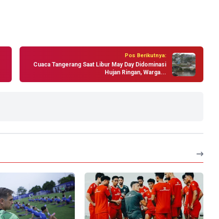
Pos Berikutnya:
Cuaca Tangerang Saat Libur May Day Didominasi
Hujan Ringan, Warga...