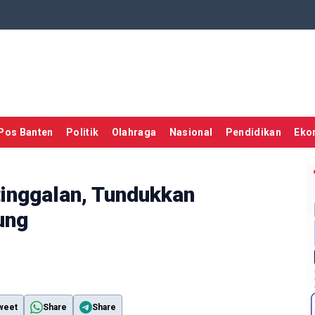
Pos Banten
Politik
Olahraga
Nasional
Pendidikan
Eko
tinggalan, Tundukkan
ung
weet
Share
Share