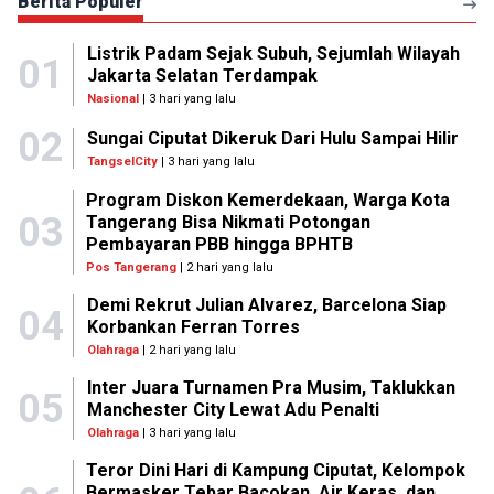
Berita Populer
Listrik Padam Sejak Subuh, Sejumlah Wilayah
01
Jakarta Selatan Terdampak
Nasional
| 3 hari yang lalu
02
Sungai Ciputat Dikeruk Dari Hulu Sampai Hilir
TangselCity
| 3 hari yang lalu
Program Diskon Kemerdekaan, Warga Kota
03
Tangerang Bisa Nikmati Potongan
Pembayaran PBB hingga BPHTB
Pos Tangerang
| 2 hari yang lalu
Demi Rekrut Julian Alvarez, Barcelona Siap
04
Korbankan Ferran Torres
Olahraga
| 2 hari yang lalu
Inter Juara Turnamen Pra Musim, Taklukkan
05
Manchester City Lewat Adu Penalti
Olahraga
| 3 hari yang lalu
Teror Dini Hari di Kampung Ciputat, Kelompok
Bermasker Tebar Bacokan, Air Keras, dan