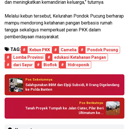
dan meningkatkan kemandirian keluarga,” tuturnya.
Melalui kebun tersebut, Kelurahan Pondok Pucung berharap
mampu mendorong ketahanan pangan berbasis rumah
tangga sekaligus memperkuat peran PKK dalam
pemberdayaan masyarakat.
TAG:
#
Kebun PKK
#
Camelia
#
Pondok Pucung
#
Lomba Provinsi
#
edukasi Ketahanan Pangan
#
dari Sayur
#
Bioflok
#
Hidroponik
Pos Sebelumnya:
Salahgunakan BBM dan Elpiji Subsidi, 8 Orang Digelandang
ke Polda Banten
Pos Berikutnya:
Tanah Proyek Tumpah ke Jalan Ciater, Pilar Beri
Ultimatum ke...