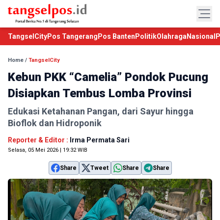
TangselCity
Pos Tangerang
Pos Banten
Politik
Olahraga
Nasional
P
Home
/
TangselCity
Kebun PKK “Camelia” Pondok Pucung
Disiapkan Tembus Lomba Provinsi
Edukasi Ketahanan Pangan, dari Sayur hingga
Bioflok dan Hidroponik
Reporter & Editor :
Irma Permata Sari
Selasa, 05 Mei 2026 | 19:32 WIB
Share
Tweet
Share
Share