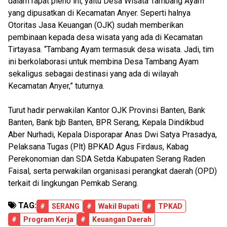
dalam rapat pleno ini, yaitu Desa Wisata Tambang Ayam
yang dipusatkan di Kecamatan Anyer. Seperti halnya
Otoritas Jasa Keuangan (OJK) sudah memberikan
pembinaan kepada desa wisata yang ada di Kecamatan
Tirtayasa. “Tambang Ayam termasuk desa wisata. Jadi, tim
ini berkolaborasi untuk membina Desa Tambang Ayam
sekaligus sebagai destinasi yang ada di wilayah
Kecamatan Anyer,” tuturnya.
Turut hadir perwakilan Kantor OJK Provinsi Banten, Bank
Banten, Bank bjb Banten, BPR Serang, Kepala Dindikbud
Aber Nurhadi, Kepala Disporapar Anas Dwi Satya Prasadya,
Pelaksana Tugas (Plt) BPKAD Agus Firdaus, Kabag
Perekonomian dan SDA Setda Kabupaten Serang Raden
Faisal, serta perwakilan organisasi perangkat daerah (OPD)
terkait di lingkungan Pemkab Serang.
TAG:
#
SERANG
#
Wakil Bupati
#
TPKAD
#
Program Kerja
#
Keuangan Daerah