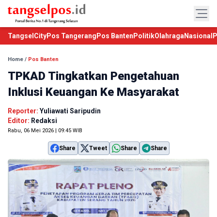
TangselCity
Pos Tangerang
Pos Banten
Politik
Olahraga
Nasional
P
Home
/
Pos Banten
TPKAD Tingkatkan Pengetahuan
Inklusi Keuangan Ke Masyarakat
Reporter:
Yuliawati Saripudin
Editor:
Redaksi
Rabu, 06 Mei 2026 | 09:45 WIB
Share
Tweet
Share
Share