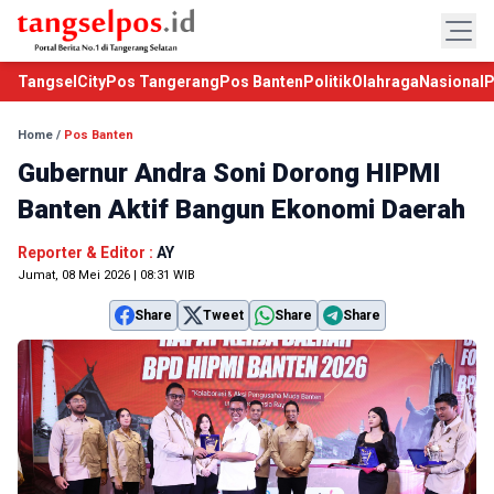
TangselCity
Pos Tangerang
Pos Banten
Politik
Olahraga
Nasional
P
Home
/
Pos Banten
Gubernur Andra Soni Dorong HIPMI
Banten Aktif Bangun Ekonomi Daerah
Reporter & Editor :
AY
Jumat, 08 Mei 2026 | 08:31 WIB
Share
Tweet
Share
Share