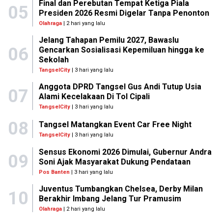
Final dan Perebutan Tempat Ketiga Piala
05
Presiden 2026 Resmi Digelar Tanpa Penonton
Olahraga
| 2 hari yang lalu
Jelang Tahapan Pemilu 2027, Bawaslu
06
Gencarkan Sosialisasi Kepemiluan hingga ke
Sekolah
TangselCity
| 3 hari yang lalu
Anggota DPRD Tangsel Gus Andi Tutup Usia
07
Alami Kecelakaan Di Tol Cipali
TangselCity
| 3 hari yang lalu
08
Tangsel Matangkan Event Car Free Night
TangselCity
| 3 hari yang lalu
Sensus Ekonomi 2026 Dimulai, Gubernur Andra
09
Soni Ajak Masyarakat Dukung Pendataan
Pos Banten
| 3 hari yang lalu
Juventus Tumbangkan Chelsea, Derby Milan
10
Berakhir Imbang Jelang Tur Pramusim
Olahraga
| 2 hari yang lalu