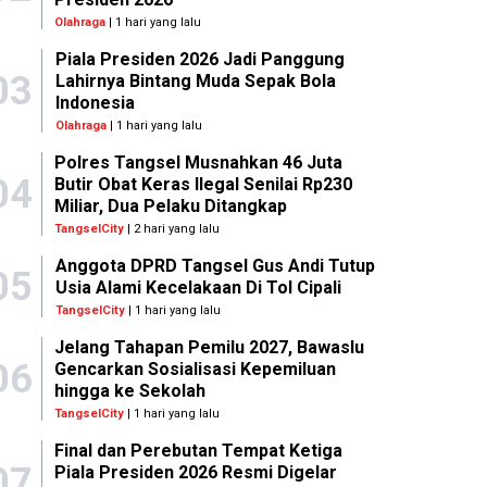
Olahraga
| 1 hari yang lalu
Piala Presiden 2026 Jadi Panggung
03
Lahirnya Bintang Muda Sepak Bola
Indonesia
Olahraga
| 1 hari yang lalu
Polres Tangsel Musnahkan 46 Juta
04
Butir Obat Keras Ilegal Senilai Rp230
Miliar, Dua Pelaku Ditangkap
TangselCity
| 2 hari yang lalu
Anggota DPRD Tangsel Gus Andi Tutup
05
Usia Alami Kecelakaan Di Tol Cipali
TangselCity
| 1 hari yang lalu
Jelang Tahapan Pemilu 2027, Bawaslu
06
Gencarkan Sosialisasi Kepemiluan
hingga ke Sekolah
TangselCity
| 1 hari yang lalu
Final dan Perebutan Tempat Ketiga
07
Piala Presiden 2026 Resmi Digelar