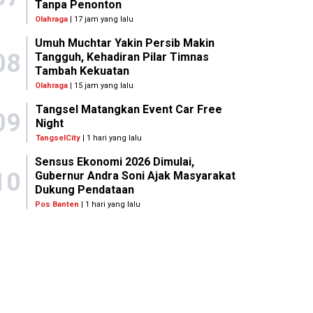
Tanpa Penonton
Olahraga
| 17 jam yang lalu
Umuh Muchtar Yakin Persib Makin
08
Tangguh, Kehadiran Pilar Timnas
Tambah Kekuatan
Olahraga
| 15 jam yang lalu
Tangsel Matangkan Event Car Free
09
Night
TangselCity
| 1 hari yang lalu
Sensus Ekonomi 2026 Dimulai,
10
Gubernur Andra Soni Ajak Masyarakat
Dukung Pendataan
Pos Banten
| 1 hari yang lalu