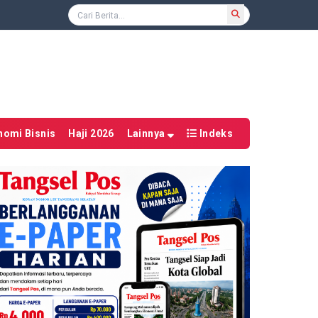
nomi Bisnis
Haji 2026
Lainnya
Indeks