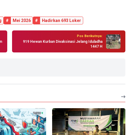
g
#
Mei 2026
#
Hadirkan 693 Loker
Pos Berikutnya:
am
919 Hewan Kurban Divaksinasi Jelang Iduladha
1447 H