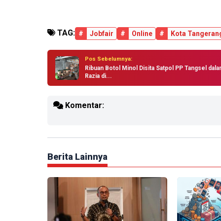
TAG:
#
Jobfair
#
Online
#
Kota Tangeran
Pos Sebelumnya:
Ribuan Botol Minol Disita Satpol PP Tangsel dal
Razia di...
Komentar:
Berita Lainnya