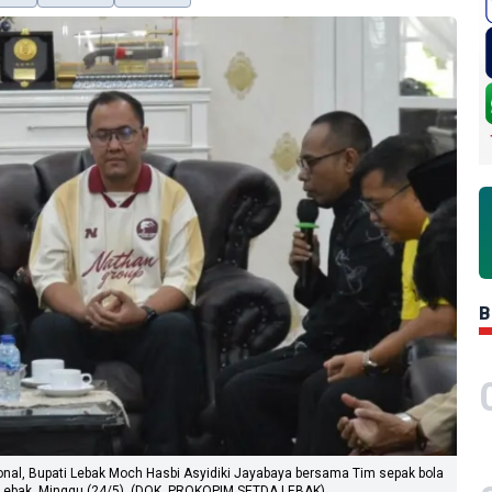
B
ional, Bupati Lebak Moch Hasbi Asyidiki Jayabaya bersama Tim sepak bola
 Lebak, Minggu (24/5). (DOK. PROKOPIM SETDA LEBAK)