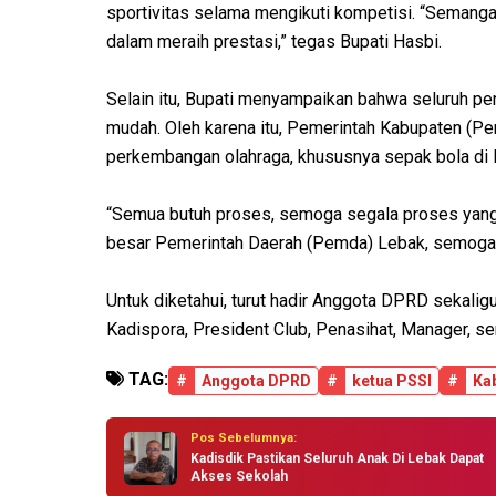
sportivitas selama mengikuti kompetisi. “Semangat 
dalam meraih prestasi,” tegas Bupati Hasbi.
Selain itu, Bupati menyampaikan bahwa seluruh p
mudah. Oleh karena itu, Pemerintah Kabupaten (P
perkembangan olahraga, khususnya sepak bola di
“Semua butuh proses, semoga segala proses yang di
besar Pemerintah Daerah (Pemda) Lebak, semoga N
Untuk diketahui, turut hadir Anggota DPRD sekali
Kadispora, President Club, Penasihat, Manager, ser
TAG:
#
Anggota DPRD
#
ketua PSSI
#
Ka
Pos Sebelumnya:
Kadisdik Pastikan Seluruh Anak Di Lebak Dapat
Akses Sekolah