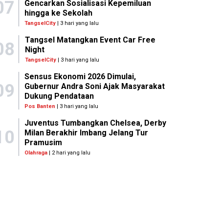
07
Gencarkan Sosialisasi Kepemiluan
hingga ke Sekolah
TangselCity
| 3 hari yang lalu
Tangsel Matangkan Event Car Free
08
Night
TangselCity
| 3 hari yang lalu
Sensus Ekonomi 2026 Dimulai,
09
Gubernur Andra Soni Ajak Masyarakat
Dukung Pendataan
Pos Banten
| 3 hari yang lalu
Juventus Tumbangkan Chelsea, Derby
10
Milan Berakhir Imbang Jelang Tur
Pramusim
Olahraga
| 2 hari yang lalu