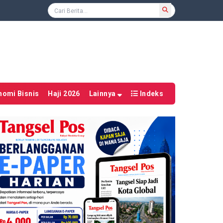
nomi Bisnis
Haji 2026
Lainnya
Indeks