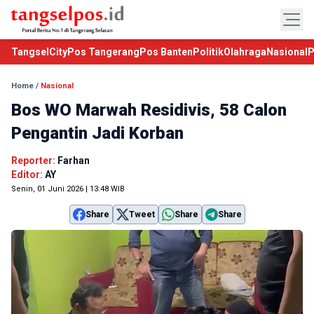
TangselCity
Pos Tangerang
Pos Banten
Politik
Olahraga
Nasional
P
Home
/
Nasional
Bos WO Marwah Residivis, 58 Calon
Pengantin Jadi Korban
Reporter:
Farhan
Editor:
AY
Senin, 01 Juni 2026 | 13:48 WIB
Share
Tweet
Share
Share