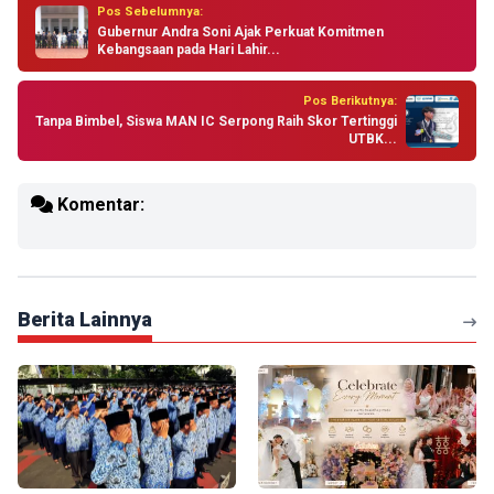
Pos Sebelumnya:
Gubernur Andra Soni Ajak Perkuat Komitmen
Kebangsaan pada Hari Lahir...
Pos Berikutnya:
Tanpa Bimbel, Siswa MAN IC Serpong Raih Skor Tertinggi
UTBK...
Komentar:
Berita Lainnya