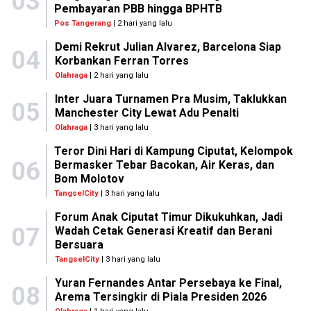
03
Pembayaran PBB hingga BPHTB
Pos Tangerang
| 2 hari yang lalu
Demi Rekrut Julian Alvarez, Barcelona Siap
04
Korbankan Ferran Torres
Olahraga
| 2 hari yang lalu
Inter Juara Turnamen Pra Musim, Taklukkan
05
Manchester City Lewat Adu Penalti
Olahraga
| 3 hari yang lalu
Teror Dini Hari di Kampung Ciputat, Kelompok
06
Bermasker Tebar Bacokan, Air Keras, dan
Bom Molotov
TangselCity
| 3 hari yang lalu
Forum Anak Ciputat Timur Dikukuhkan, Jadi
07
Wadah Cetak Generasi Kreatif dan Berani
Bersuara
TangselCity
| 3 hari yang lalu
Yuran Fernandes Antar Persebaya ke Final,
08
Arema Tersingkir di Piala Presiden 2026