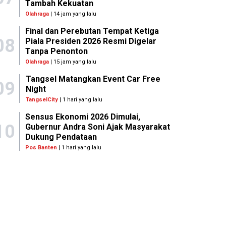
Tambah Kekuatan
Olahraga
| 14 jam yang lalu
Final dan Perebutan Tempat Ketiga
08
Piala Presiden 2026 Resmi Digelar
Tanpa Penonton
Olahraga
| 15 jam yang lalu
Tangsel Matangkan Event Car Free
09
Night
TangselCity
| 1 hari yang lalu
Sensus Ekonomi 2026 Dimulai,
10
Gubernur Andra Soni Ajak Masyarakat
Dukung Pendataan
Pos Banten
| 1 hari yang lalu