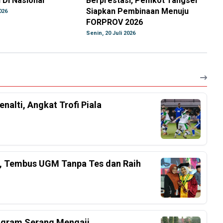
 Di Nasional
Berprestasi, Pemkot Tangsel
Siapkan Pembinaan Menuju
026
FORPROV 2026
Senin, 20 Juli 2026
nalti, Angkat Trofi Piala
el, Tembus UGM Tanpa Tes dan Raih
ogram Serang Mengaji