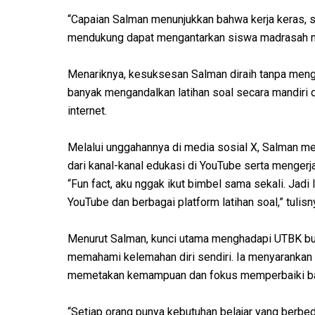
“Capaian Salman menunjukkan bahwa kerja keras, str
mendukung dapat mengantarkan siswa madrasah men
Menariknya, kesuksesan Salman diraih tanpa mengik
banyak mengandalkan latihan soal secara mandiri 
internet.
Melalui unggahannya di media sosial X, Salman m
dari kanal-kanal edukasi di YouTube serta mengerja
“Fun fact, aku nggak ikut bimbel sama sekali. Jadi l
YouTube dan berbagai platform latihan soal,” tulisn
Menurut Salman, kunci utama menghadapi UTBK buka
memahami kelemahan diri sendiri. Ia menyarankan c
memetakan kemampuan dan fokus memperbaiki bag
“Setiap orang punya kebutuhan belajar yang berbed