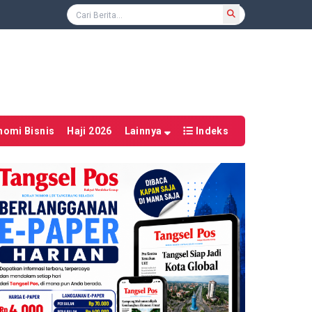
nomi Bisnis
Haji 2026
Lainnya
Indeks