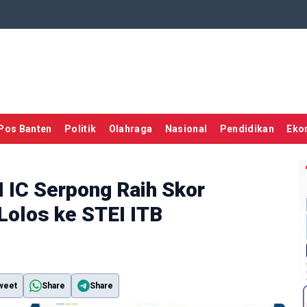
Pos Banten
Politik
Olahraga
Nasional
Pendidikan
Eko
 IC Serpong Raih Skor
Lolos ke STEI ITB
weet
Share
Share