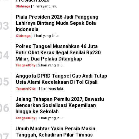
Olahraga
| 1 hari yang lalu
Piala Presiden 2026 Jadi Panggung
03
Lahirnya Bintang Muda Sepak Bola
Indonesia
Olahraga
| 1 hari yang lalu
Polres Tangsel Musnahkan 46 Juta
04
Butir Obat Keras Ilegal Senilai Rp230
Miliar, Dua Pelaku Ditangkap
TangselCity
| 2 hari yang lalu
Anggota DPRD Tangsel Gus Andi Tutup
05
Usia Alami Kecelakaan Di Tol Cipali
TangselCity
| 1 hari yang lalu
Jelang Tahapan Pemilu 2027, Bawaslu
06
Gencarkan Sosialisasi Kepemiluan
hingga ke Sekolah
TangselCity
| 1 hari yang lalu
Umuh Muchtar Yakin Persib Makin
07
Tangguh, Kehadiran Pilar Timnas