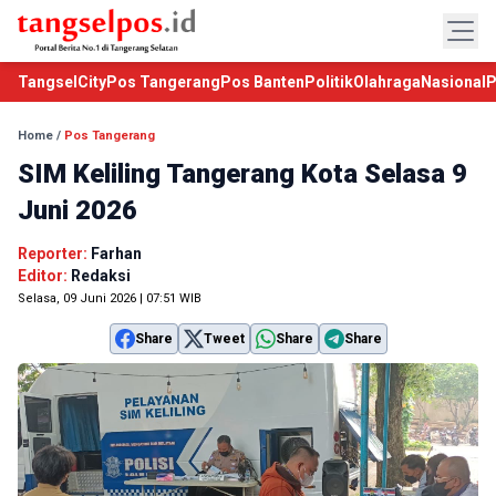
TangselCity
Pos Tangerang
Pos Banten
Politik
Olahraga
Nasional
P
Home
/
Pos Tangerang
SIM Keliling Tangerang Kota Selasa 9
Juni 2026
Reporter:
Farhan
Editor:
Redaksi
Selasa, 09 Juni 2026 | 07:51 WIB
Share
Tweet
Share
Share