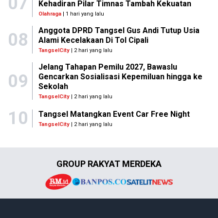
07
Kehadiran Pilar Timnas Tambah Kekuatan
Olahraga
| 1 hari yang lalu
Anggota DPRD Tangsel Gus Andi Tutup Usia
08
Alami Kecelakaan Di Tol Cipali
TangselCity
| 2 hari yang lalu
Jelang Tahapan Pemilu 2027, Bawaslu
09
Gencarkan Sosialisasi Kepemiluan hingga ke
Sekolah
TangselCity
| 2 hari yang lalu
10
Tangsel Matangkan Event Car Free Night
TangselCity
| 2 hari yang lalu
GROUP RAKYAT MERDEKA