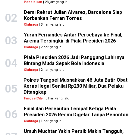
Pendidikan
| 23 jam yang lalu
Demi Rekrut Julian Alvarez, Barcelona Siap
02
Korbankan Ferran Torres
Olahraga
| 3 hari yang lalu
Yuran Fernandes Antar Persebaya ke Final,
03
Arema Tersingkir di Piala Presiden 2026
Olahraga
| 2 hari yang lalu
Piala Presiden 2026 Jadi Panggung Lahirnya
04
Bintang Muda Sepak Bola Indonesia
Olahraga
| 2 hari yang lalu
Polres Tangsel Musnahkan 46 Juta Butir Obat
05
Keras Ilegal Senilai Rp230 Miliar, Dua Pelaku
Ditangkap
TangselCity
| 3 hari yang lalu
Final dan Perebutan Tempat Ketiga Piala
06
Presiden 2026 Resmi Digelar Tanpa Penonton
Olahraga
| 1 hari yang lalu
Umuh Muchtar Yakin Persib Makin Tangguh,