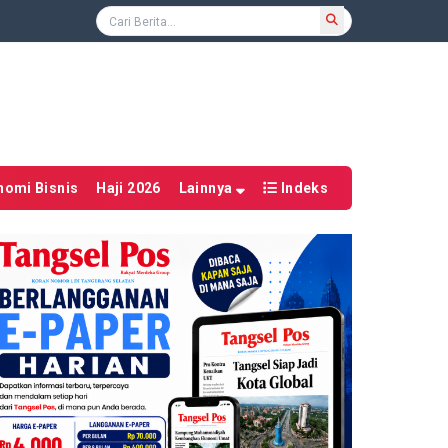
nomi Bisnis
Haji 2026
Lainnya
Indeks